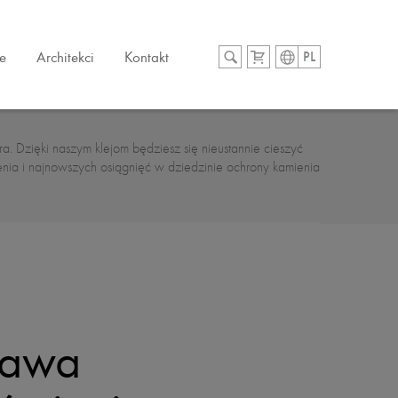
e
Architekci
Kontakt
PL
a. Dzięki naszym klejom będziesz się nieustannie cieszyć
enia i najnowszych osiągnięć w dziedzinie ochrony kamienia
tawa