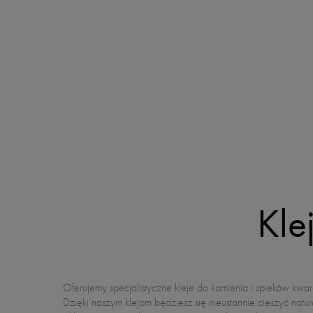
Kle
Oferujemy specjalistyczne kleje do kamienia i spieków kwa
Dzięki naszym klejom będziesz się nieustannie cieszyć nat