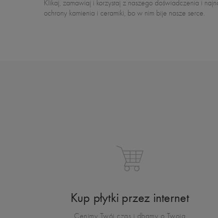
Klikaj, zamawiaj i korzystaj z naszego doświadczenia i naj
ochrony kamienia i ceramiki, bo w nim bije nasze serce.
Kup płytki przez internet
Cenimy Twój czas i dbamy o Twoją