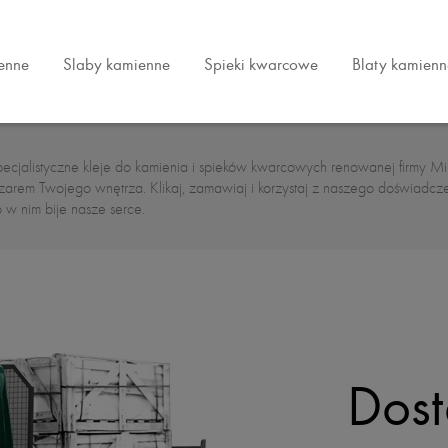
ienne
Slaby kamienne
Spieki kwarcowe
Blaty kamienn
ecjalistyczne kleje do kamienia i spieków kwarcowych renowanej firmy Mir
zarem Twojego wnętrza. Klikaj, zamawiaj i korzystaj z naszego doświadcz
o w nim bije nasze serce.
Dos