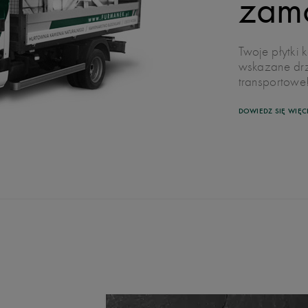
zam
Twoje płytki
wskazane drzw
transportowe
DOWIEDZ SIĘ WIĘC