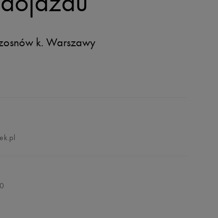
dojazdu
Czosnów
k. Warszawy
k.pl
00