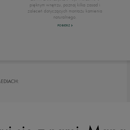
pięknym wnętrzu, poznaj kilka zasad i
zaleceń dotyczących montażu kamienia
naturalnego.
POBIERZ
EDIACH: