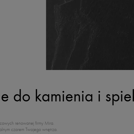
je do kamienia i spi
rcowych renowanej firmy Mira.
uralnym czarem Twojego wnętrza.