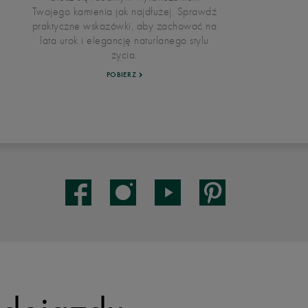
Twojego kamienia jak najdłużej. Sprawdź
praktyczne wskazówki, aby zachować na
lata urok i elegancję naturlanego stylu
życia.
POBIERZ