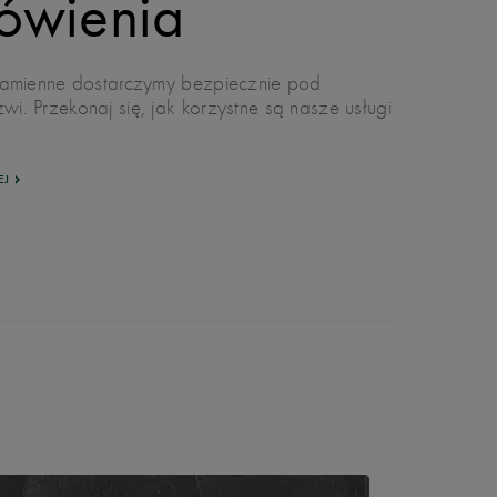
ówienia
 kamienne dostarczymy bezpiecznie pod
i. Przekonaj się, jak korzystne są nasze usługi
!
EJ