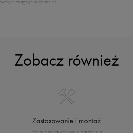
nowszych osiągnięć w dziedzinie
Zobacz również
Zastosowanie i montaż
Zanim zrealizujesz swoje marzenie o