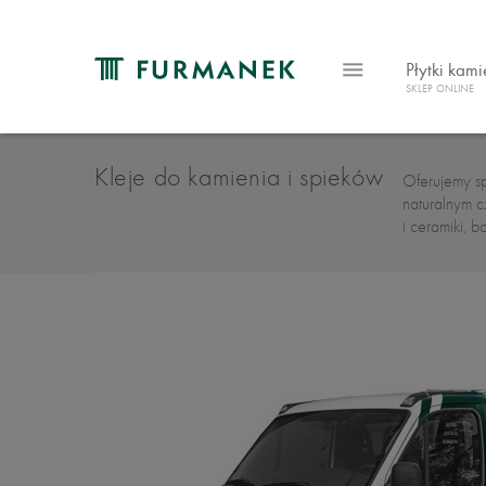
Płytki kam
SKLEP ONLINE
Kleje do kamienia i spieków
Oferujemy sp
naturalnym c
i ceramiki, b