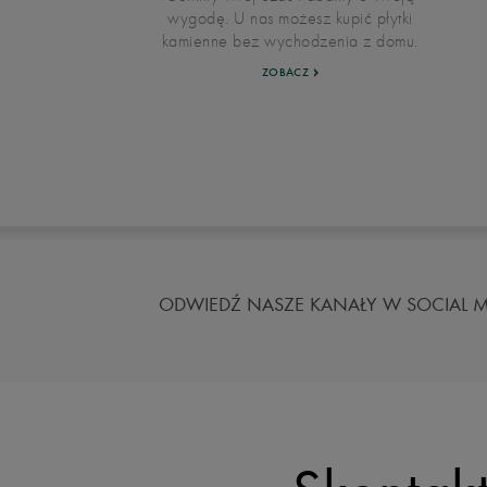
wygodę. U nas możesz kupić płytki
kamienne bez wychodzenia z domu.
ZOBACZ
ODWIEDŹ NASZE KANAŁY W SOCIAL M