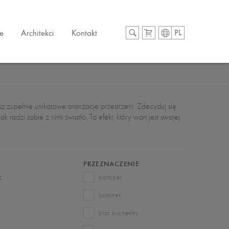
e
Architekci
Kontakt
PL
sz zupełnie unikatowe aranżacje przestrzeni. Zdecyduj się
 radzi sobie z nimi światło. To efekt, który wart jest swojej
PRZEZNACZENIE
z
parapet
kominek
blat kuchenny