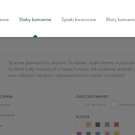
ienne
Slaby kamienne
Spieki kwarcowe
Blaty kamienn
Tę stronę poświęciliśmy onyxowi. To kamień, dzięki któremu wyczaruje
na któreś z płyt onyxowych z naszej hurtowni, ale wcześniej sprawdź, jak
ceny. Udanych zakupów i niezapomnianych wrażeń wizualnych!
CHNIA
ZASTOSOWANIE
rowana
na zewnątrz
wewnątr
otkowana
KOLOR
wa