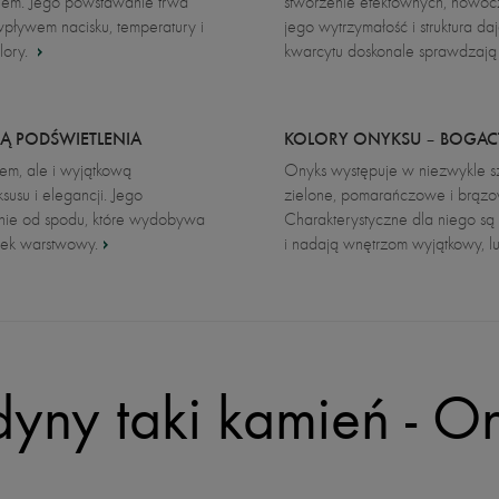
kiem. Jego powstawanie trwa
stworzenie efektownych, nowocze
wpływem nacisku, temperatury i
jego wytrzymałość i struktura d
lory.
kwarcytu doskonale sprawdzają
Ą PODŚWIETLENIA
KOLORY ONYKSU – BOGAC
nem, ale i wyjątkową
Onyks występuje w niezwykle sze
susu i elegancji. Jego
zielone, pomarańczowe i brązow
enie od spodu, które wydobywa
Charakterystyczne dla niego są 
unek warstwowy.
i nadają wnętrzom wyjątkowy, l
dyny taki kamień - O