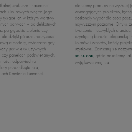
alnej strukturze i naturalnej
 się w realizacji najbardziej
jach luksusowych wnętrz. Jego
ałością i funkcjonalnością. To
 tysiące lat, w którym warstwy
iązań i efektów wizualnych na
dnych barwach – od delikatnych
ciwości optyczne, pozwala na
aż po głębokie zielenie czy
prestiż każdej przestrzeni,
ale dzięki półprzezroczystości
dzięki szerokiemu wachlarzowi
kową atmosferę, zwłaszcza gdy
 się prawdziwym dziełem sztuki
wany jest w ekskluzywnych
użytkowej. Zainspiruj się naszy
h czy panelach podświetlanych,
, gdzie pokażemy, jak
DO SALONU
atności, odpowiednio
wyjątkowe wnętrza.
ry przez długie lata,
niach Kamienia Furmanek