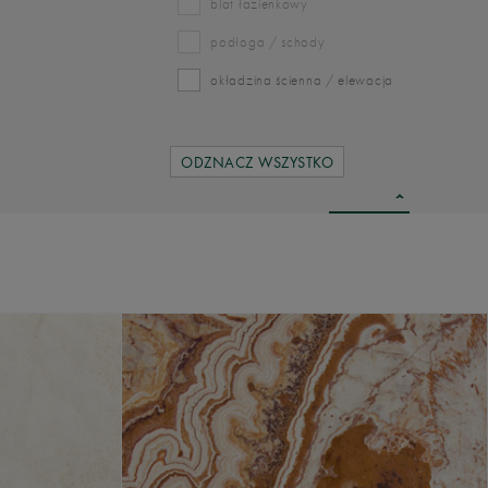
blat łazienkowy
podłoga / schody
okładzina ścienna / elewacja
ODZNACZ WSZYSTKO