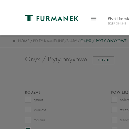
Płytki kam
SKLEP ONLINE
HOME
PŁYTY KAMIENNE/SLABY
ONYX / PŁYTY ONYXOWE
Onyx / Płyty onyxowe
FILTRUJ
RODZAJ
POWIERZ
granit
pole
kwarcyt
szcz
marmur
suro