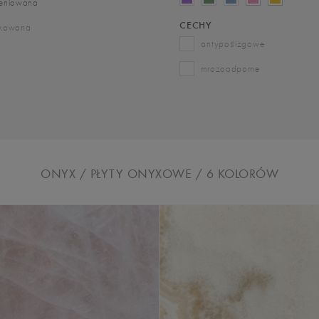
ieniowana
CECHY
zkowana
antypoślizgowe
mrozoodporne
ONYX / PŁYTY ONYXOWE
/ 6
KOLORÓW