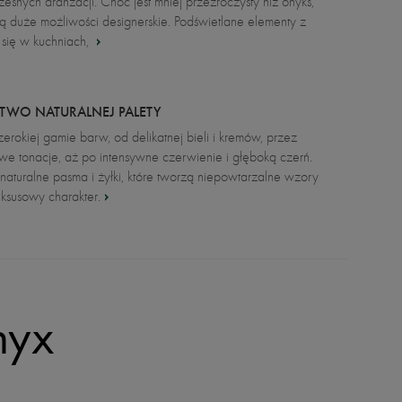
snych aranżacji. Choć jest mniej przezroczysty niż onyks,
ają duże możliwości designerskie. Podświetlane elementy z
 się w kuchniach,
TWO NATURALNEJ PALETY
rokiej gamie barw, od delikatnej bieli i kremów, przez
e tonacje, aż po intensywne czerwienie i głęboką czerń.
naturalne pasma i żyłki, które tworzą niepowtarzalne wzory
uksusowy charakter.
nyx