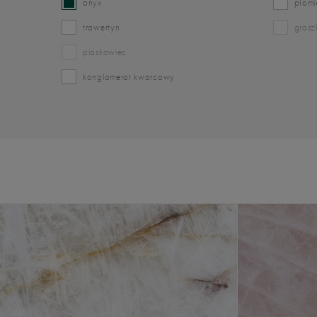
onyx
płom
trawertyn
gros
piaskowiec
konglomerat kwarcowy