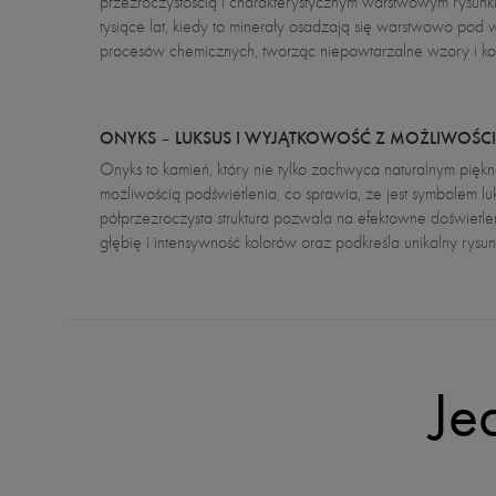
przezroczystością i charakterystycznym warstwowym rysun
tysiące lat, kiedy to minerały osadzają się warstwowo pod 
procesów chemicznych, tworząc niepowtarzalne wzory i ko
ONYKS – LUKSUS I WYJĄTKOWOŚĆ Z MOŻLIWOŚCI
Onyks to kamień, który nie tylko zachwyca naturalnym pięk
możliwością podświetlenia, co sprawia, że jest symbolem luk
półprzezroczysta struktura pozwala na efektowne doświetl
głębię i intensywność kolorów oraz podkreśla unikalny rys
Je