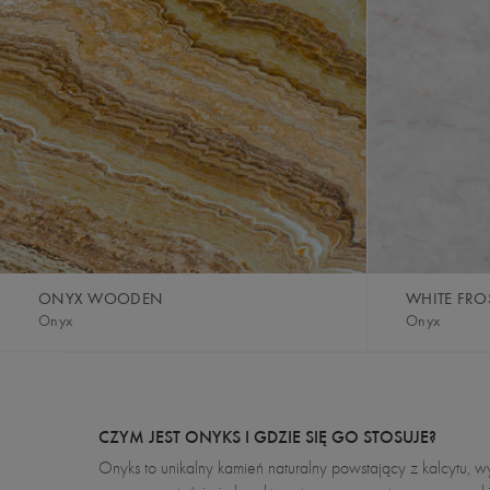
ONYX WOODEN
WHITE FRO
Onyx
Onyx
CZYM JEST ONYKS I GDZIE SIĘ GO STOSUJE?
Onyks to unikalny kamień naturalny powstający z kalcytu, w