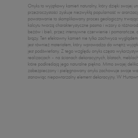
Onyks to wyjątkowy kamień naturalny, który dzięki swojej unik
oferujemy produkty najwyższej jakości, które idealnie sprawdzą
przezroczystości zyskuje niezwykłą popularność w aranżac
wymagających projektów, łącząc niepowtarzalny design z trw
powstawanie to skomplikowany proces geologiczny trwający
doskonały wybór dla osób poszukujących unikalnych rozw
kalcytu tworzą charakterystyczne pasma i wzory o różnoro
najwyższym poziomie. Onyks, ze względu na swoje właś
beżów i bieli, przez intensywne czerwienie i pomarańcze, 
tworzenie niezwykłych aranżacji świetlnych, które podnoszą 
brązy. Ten efektowny kamień nie tylko zachwyca wyglądem, 
czyniąc ją bardziej elegancką i wyjątkową. Dodatkowo, 
jest również materiałem, który wprowadza do wnętrz wyjąt
kolorów i wzorów, każdy projekt z użyciem onyksu może stać
jest podświetlany. Z tego względu onyks często wykorzysty
realizacjach – na ścianach dekoracyjnych, blatach, meblac
które podkreślają jego naturalne piękno. Mimo swojej delik
zabezpieczony i pielęgnowany onyks zachowuje swoje walo
stanowiąc niepowtarzalny element dekoracyjny. W Hurtow