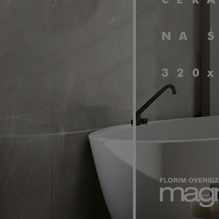
CER
NA 
320