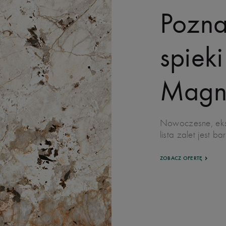
Pozna
spiek
Mag
Nowoczesne, eks
lista zalet jest b
ZOBACZ OFERTĘ