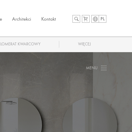
e
Architekci
Kontakt
PL
LOMERAT KWARCOWY
WIĘCEJ
MENU