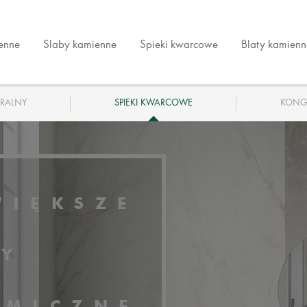
ienne
Slaby kamienne
Spieki kwarcowe
Blaty kamienn
RALNY
SPIEKI KWARCOWE
KONG
WIĘKSZE
TY