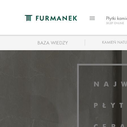
Płytki kam
SKLEP ONLINE
BAZA WIEDZY
KAMIEŃ NATU
NAJ
PŁY