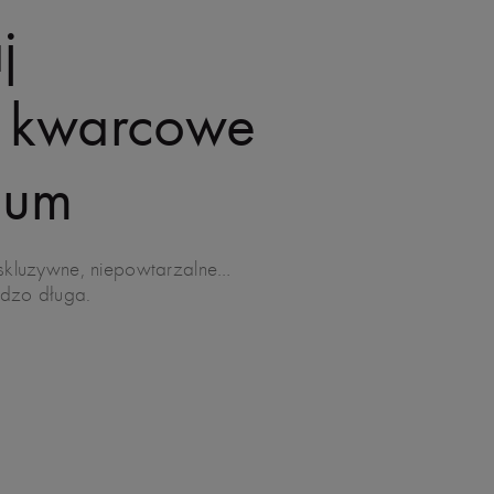
j
i kwarcowe
num
kluzywne, niepowtarzalne…
ardzo długa.