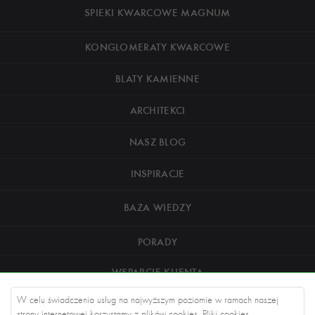
SPIEKI KWARCOWE MAGNUM
KONGLOMERATY KWARCOWE
BLATY KAMIENNE
ARCHITEKCI
NASZ BLOG
INSPIRACJE
BAZA WIEDZY
PORADY
WSPARCIE KLIENTA
W celu świadczenia usług na najwyższym poziomie w ramach naszej
O NAS
strony internetowej korzystamy z plików cookies. Pliki cookies