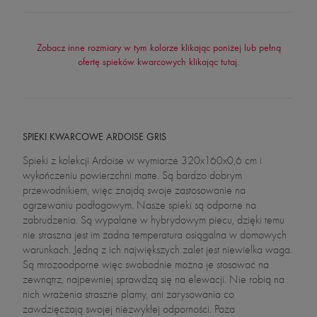
Zobacz inne rozmiary w tym kolorze klikając poniżej lub pełną
ofertę spieków kwarcowych klikając tutaj.
SPIEKI KWARCOWE ARDOISE GRIS
Spieki z kolekcji Ardoise w wymiarze 320x160x0,6 cm i
wykończeniu powierzchni matte. Są bardzo dobrym
przewodnikiem, więc znajdą swoje zastosowanie na
ogrzewaniu podłogowym. Nasze spieki są odporne na
zabrudzenia. Są wypalane w hybrydowym piecu, dzięki temu
nie straszna jest im żadna temperatura osiągalna w domowych
warunkach. Jedną z ich największych zalet jest niewielka waga.
Są mrozoodporne więc swobodnie można je stosować na
zewnątrz, najpewniej sprawdzą się na elewacji. Nie robią na
nich wrażenia straszne plamy, ani zarysowania co
zawdzięczają swojej niezwykłej odporności. Poza