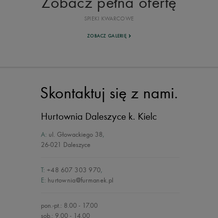
Zobacz pełna ofertę
SPIEKI KWARCOWE
ZOBACZ GALERIĘ
Skontaktuj się z nami.
Hurtownia Daleszyce
k. Kielc
A:
ul. Głowackiego 38
,
26-021 Daleszyce
T:
+48 607 303 970
,
E:
hurtownia@furmanek.pl
pon.-pt.: 8.00 - 17.00
sob.: 9.00 - 14.00