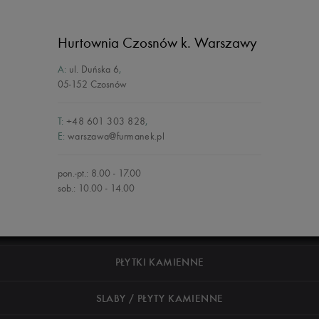
Hurtownia Czosnów
k. Warszawy
A:
ul. Duńska 6
,
05-152 Czosnów
T:
+48 601 303 828
,
E:
warszawa@furmanek.pl
pon.-pt.: 8.00 - 17.00
sob.: 10.00 - 14.00
PŁYTKI KAMIENNE
SLABY / PŁYTY KAMIENNE