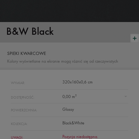
B&W Black
SPIEKI KWARCOWE
Kolory wyświetlane na ekranie mogą róznić się od rzeczywistych
320x160x0,6 cm
WYMIAR:
2
0,00 m
DOSTĘPNOŚĆ:
Glossy
POWIERZCHNIA:
Black&White
KOLEKCJA:
Pozycja niedostępna.
UWAGI: