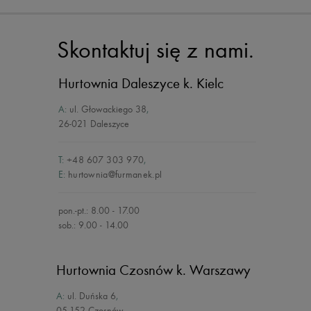
Skontaktuj się z nami.
Hurtownia Daleszyce
k. Kielc
A:
ul. Głowackiego 38
,
26-021 Daleszyce
T:
+48 607 303 970
,
E:
hurtownia@furmanek.pl
pon.-pt.: 8.00 - 17.00
sob.: 9.00 - 14.00
Hurtownia Czosnów
k. Warszawy
A:
ul. Duńska 6
,
05-152 Czosnów