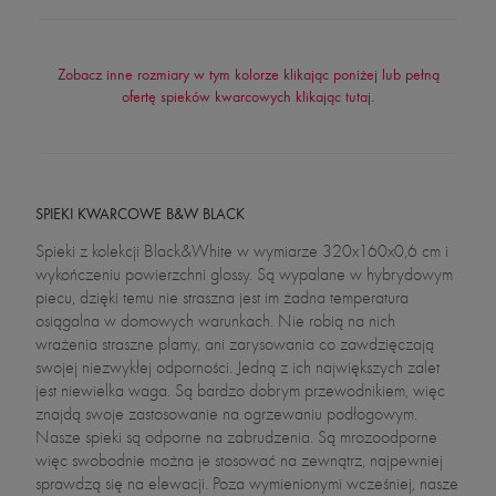
Zobacz inne rozmiary w tym kolorze klikając poniżej lub pełną
ofertę spieków kwarcowych klikając tutaj.
SPIEKI KWARCOWE B&W BLACK
Spieki z kolekcji Black&White w wymiarze 320x160x0,6 cm i
wykończeniu powierzchni glossy. Są wypalane w hybrydowym
piecu, dzięki temu nie straszna jest im żadna temperatura
osiągalna w domowych warunkach. Nie robią na nich
wrażenia straszne plamy, ani zarysowania co zawdzięczają
swojej niezwykłej odporności. Jedną z ich największych zalet
jest niewielka waga. Są bardzo dobrym przewodnikiem, więc
znajdą swoje zastosowanie na ogrzewaniu podłogowym.
Nasze spieki są odporne na zabrudzenia. Są mrozoodporne
więc swobodnie można je stosować na zewnątrz, najpewniej
sprawdzą się na elewacji. Poza wymienionymi wcześniej, nasze