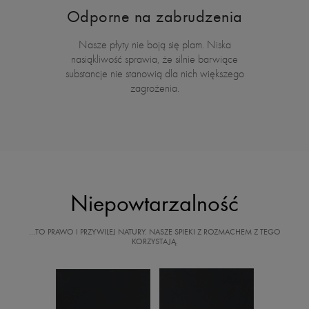
Odporne na zabrudzenia
Nasze płyty nie boją się plam. Niska
nasiąkliwość sprawia, że silnie barwiące
substancje nie stanowią dla nich większego
zagrożenia.
Niepowtarzalność
…TO PRAWO I PRZYWILEJ NATURY. NASZE SPIEKI Z ROZMACHEM Z TEGO
KORZYSTAJĄ.