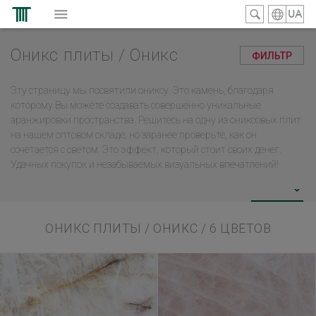
UA
Оникс плиты / Оникс
ФИЛЬТР
Эту страницу мы посвятили ониксу. Это камень, благодаря
которому Вы можете создавать совершенно уникальные
аранжировки пространства. Pешитесь на одну из ониксовых плит
на нашем оптовом складе, но заранее проверьте, как он
сочетается с светом. Это эффект, который стоит своих денег.
Удачных покупок и незабываемых визуальных впечатлений!
ОНИКС ПЛИТЫ / ОНИКС
/ 6
ЦВЕТОВ