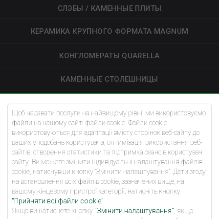
СЛЭБЫ / КАМЕННЫЕ ПЛИТЫ
КЕРАМИКА КРУПНОГО ФОРМАТА MAGNUM
КОНГЛОМЕРАТЫ QUARELLA
КАМЕННЫЕ СТОЛЕШНИЦЫ
УКЛАДКА ДОРОЖНЫХ ПЛИТ
Щоб надавати послуги на найвищому рівні, ми використовуємо
файли на нашому сайті файли cookie. Файли cookie
АРХИТЕКТОРЫ
використовуються для адаптації вмісту сторінок веб-сайту до
ваших уподобань користувача, оптимізація використання веб-
БАЗА ЗНАНИЙ
сайтів, створення статистики та підтримка сеансів користувач
сайту. Ви можете змінити індивідуальні налаштування файлів
cookie, натиснувши кнопку "Змінити налаштування". Дати згоду
О НАС
на встановлення всіх файлів cookie, зазначених вище, на
вашому кінцевому пристрої категорії, натисніть кнопку
КОНТАКТЫ
"Прийняти всі файли cookie"
.
Якщо ви натиснете кнопку
"Змінити налаштування"
, якщо