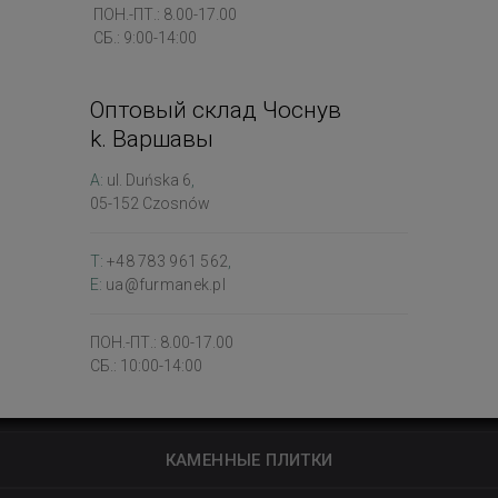
ПОН.-ПТ.: 8.00-17.00
СБ.: 9:00-14:00
Оптовый склад Чоснув
k. Варшавы
A:
ul. Duńska 6
,
05-152 Czosnów
T:
+48 783 961 562
,
E:
ua@furmanek.pl
ПОН.-ПТ.: 8.00-17.00
СБ.: 10:00-14:00
КАМЕННЫЕ ПЛИТКИ