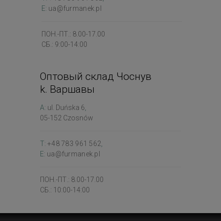
E:
ua@furmanek.pl
ПОН.-ПТ.: 8.00-17.00
СБ.: 9:00-14:00
Оптовый склад Чоснув
k. Варшавы
A:
ul. Duńska 6
,
05-152 Czosnów
T:
+48 783 961 562
,
E:
ua@furmanek.pl
ПОН.-ПТ.: 8.00-17.00
СБ.: 10:00-14:00