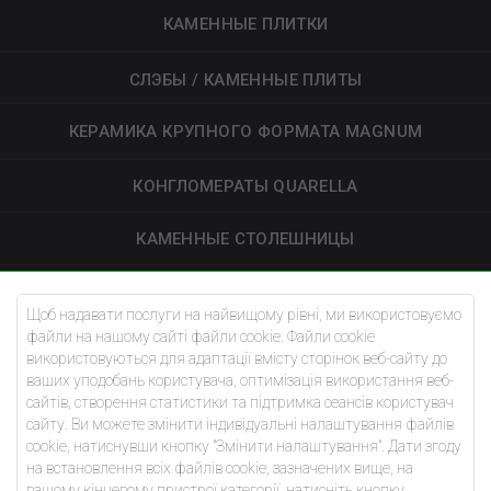
КАМЕННЫЕ ПЛИТКИ
СЛЭБЫ / КАМЕННЫЕ ПЛИТЫ
КЕРАМИКА КРУПНОГО ФОРМАТА MAGNUM
КОНГЛОМЕРАТЫ QUARELLA
КАМЕННЫЕ СТОЛЕШНИЦЫ
УКЛАДКА ДОРОЖНЫХ ПЛИТ
Щоб надавати послуги на найвищому рівні, ми використовуємо
файли на нашому сайті файли cookie. Файли cookie
АРХИТЕКТОРЫ
використовуються для адаптації вмісту сторінок веб-сайту до
ваших уподобань користувача, оптимізація використання веб-
БАЗА ЗНАНИЙ
сайтів, створення статистики та підтримка сеансів користувач
сайту. Ви можете змінити індивідуальні налаштування файлів
cookie, натиснувши кнопку "Змінити налаштування". Дати згоду
О НАС
на встановлення всіх файлів cookie, зазначених вище, на
вашому кінцевому пристрої категорії, натисніть кнопку