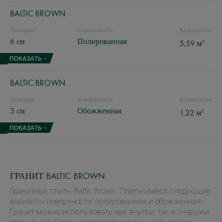
BALTIC BROWN
Толщина
поверхность
Количество
6 cм
Полированная
2
5,59 м
BALTIC BROWN
Толщина
поверхность
Количество
3 cм
Обожженная
2
1,22 м
ГРАНИТ
BALTIC BROWN
Гранитные плиты Baltic Brown. Плиты имеют следующие
варианты поверхности: полированная и обожженная.
Гранит можно использовать как внутри, так и снаружи