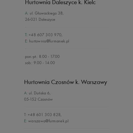
Hurtownia Daleszyce
k. Kielc
A:
ul. Głowackiego 38
,
26-021 Daleszyce
T:
+48 607 303 970
,
E:
hurtownia@furmanek.pl
pon.-pt.: 8.00 - 17.00
sob.: 9.00 - 14.00
Hurtownia Czosnów
k. Warszawy
A:
ul. Duńska 6
,
05-152 Czosnów
T:
+48 601 303 828
,
E:
warszawa@furmanek.pl