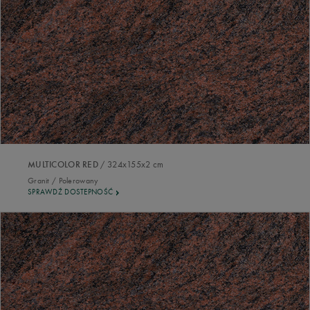
/ 324x155x2 cm
MULTICOLOR RED
Granit / Polerowany
SPRAWDŹ DOSTEPNOŚĆ