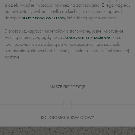
a dzięki wysokiej twardości również na zarysowania. Z tego względu
stanowi świetny wybór nie tylko do kuchni, ale i łazienek. Sprawdź
dostępne
, które łączą styl z trwałością.
BLATY Z KONGLOMERATÓW
Dla osób szukających materiałów o stonowanej, jasnej kolorystyce
świetną alternatywą będą także
, które
JASNOSZARE PŁYTY KAMIENNE
również świetnie sprawdzają się w nowoczesnych aranżacjach.
Szarość nigdy nie wychodzi z mody – zwłaszcza w tak funkcjonalnej
odsłonie.
NASZE PROPOZYCJE
KONGLOMERAT KWARCOWY