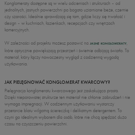
Konglomeraty dostępne są w wielu odcieniach i strukturach – od
jednolitych, jasnych powierzchni po bogato uziarnione beże, czernie
czy szarości. Idealnie sprawdzają się tam, gdzie liczy się trwałość i
design – w kuchniach, łazienkach, recepcjach czy wnętrzach
komercyjnych.
W zależności od projektu możesz postawić na
,
JASNE KONGLOMERATY
które optycznie powiększają przestrzeń i świetnie odbijają światło. To
materiał, który łączy nowoczesny wygląd z codzienną wygodą
użytkowania.
JAK PIELĘGNOWAĆ KONGLOMERAT KWARCOWY?
Pielęgnacja konglomeratu kwarcowego jest zaskakująco prosta.
Dzięki nieporowatej strukturze ten materiał nie chłonie zabrudzeń i nie
wymaga impregnacji. W codziennym użytkowaniu wystarczy
przetarcie blatu wilgotną ściereczką i delikatnym detergentem. To
czyni go idealnym wyborem dla osób, które nie chcą spędzać dużo
czasu na czyszczeniu powierzchni.