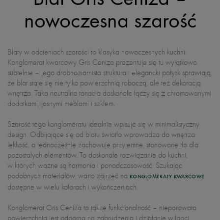
nowoczesna szarość
Blaty w odcieniach szarości to klasyka nowoczesnych kuchni.
Konglomerat kwarcowy Gris Ceniza prezentuje się tu wyjątkowo
subtelnie – jego drobnoziarnista struktura i elegancki połysk sprawiają,
że blat staje się nie tylko powierzchnią roboczą, ale też dekoracją
wnętrza. Taka neutralna tonacja doskonale łączy się z chromowanymi
dodatkami, jasnymi meblami i szkłem.
Szarość tego konglomeratu idealnie wpisuje się w minimalistyczny
design. Odbijające się od blatu światło wprowadza do wnętrza
lekkość, a jednocześnie zachowuje przyjemne, stonowane tło dla
pozostałych elementów. To doskonałe rozwiązanie do kuchni,
w których ważne są harmonia i ponadczasowość. Szukając
podobnych materiałów, warto zajrzeć na
KONGLOMERATY KWARCOWE
dostępne w wielu kolorach i wykończeniach.
Konglomerat Gris Ceniza to także funkcjonalność – nieporowata
powierzchnia jest odporna na zabrudzenia i działanie wilgoci,