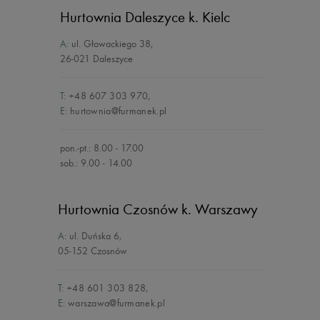
Hurtownia Daleszyce
k. Kielc
A:
ul. Głowackiego 38
,
26-021 Daleszyce
T:
+48 607 303 970
,
E:
hurtownia@furmanek.pl
pon.-pt.: 8.00 - 17.00
sob.: 9.00 - 14.00
Hurtownia Czosnów
k. Warszawy
A:
ul. Duńska 6
,
05-152 Czosnów
T:
+48 601 303 828
,
E:
warszawa@furmanek.pl