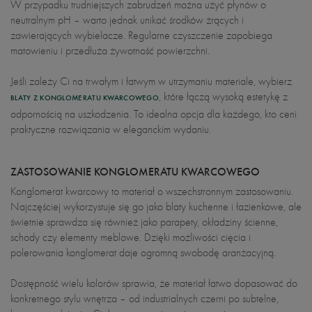
W przypadku trudniejszych zabrudzeń można użyć płynów o
neutralnym pH – warto jednak unikać środków żrących i
zawierających wybielacze. Regularne czyszczenie zapobiega
matowieniu i przedłuża żywotność powierzchni.
Jeśli zależy Ci na trwałym i łatwym w utrzymaniu materiale, wybierz
, które łączą wysoką estetykę z
BLATY Z KONGLOMERATU KWARCOWEGO
odpornością na uszkodzenia. To idealna opcja dla każdego, kto ceni
praktyczne rozwiązania w eleganckim wydaniu.
ZASTOSOWANIE KONGLOMERATU KWARCOWEGO
Konglomerat kwarcowy to materiał o wszechstronnym zastosowaniu.
Najczęściej wykorzystuje się go jako blaty kuchenne i łazienkowe, ale
świetnie sprawdza się również jako parapety, okładziny ścienne,
schody czy elementy meblowe. Dzięki możliwości cięcia i
polerowania konglomerat daje ogromną swobodę aranżacyjną.
Dostępność wielu kolorów sprawia, że materiał łatwo dopasować do
konkretnego stylu wnętrza – od industrialnych czerni po subtelne,