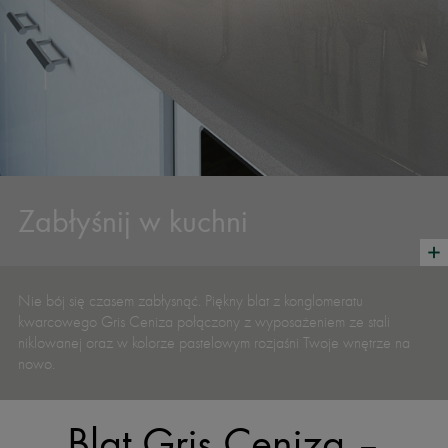
Zabłyśnij w kuchni
Nie bój się czasem zabłysnąć. Piękny blat z konglomeratu
kwarcowego Gris Ceniza połączony z wyposażeniem ze stali
niklowanej oraz w kolorze pastelowym rozjaśni Twoje wnętrze na
nowo.
Blat Gris Ceniza –