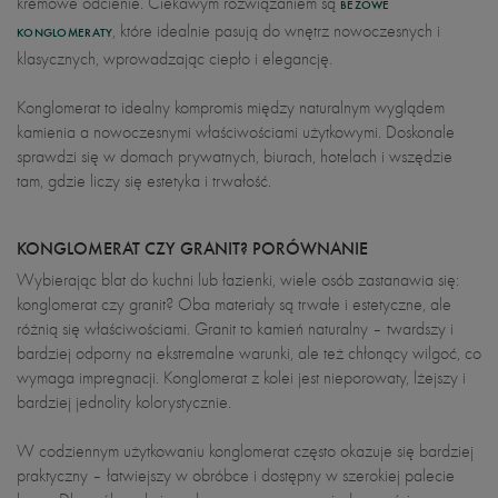
kremowe odcienie. Ciekawym rozwiązaniem są
BEŻOWE
, które idealnie pasują do wnętrz nowoczesnych i
KONGLOMERATY
klasycznych, wprowadzając ciepło i elegancję.
Konglomerat to idealny kompromis między naturalnym wyglądem
kamienia a nowoczesnymi właściwościami użytkowymi. Doskonale
sprawdzi się w domach prywatnych, biurach, hotelach i wszędzie
tam, gdzie liczy się estetyka i trwałość.
KONGLOMERAT CZY GRANIT? PORÓWNANIE
Wybierając blat do kuchni lub łazienki, wiele osób zastanawia się:
konglomerat czy granit? Oba materiały są trwałe i estetyczne, ale
różnią się właściwościami. Granit to kamień naturalny – twardszy i
bardziej odporny na ekstremalne warunki, ale też chłonący wilgoć, co
wymaga impregnacji. Konglomerat z kolei jest nieporowaty, lżejszy i
bardziej jednolity kolorystycznie.
W codziennym użytkowaniu konglomerat często okazuje się bardziej
praktyczny – łatwiejszy w obróbce i dostępny w szerokiej palecie