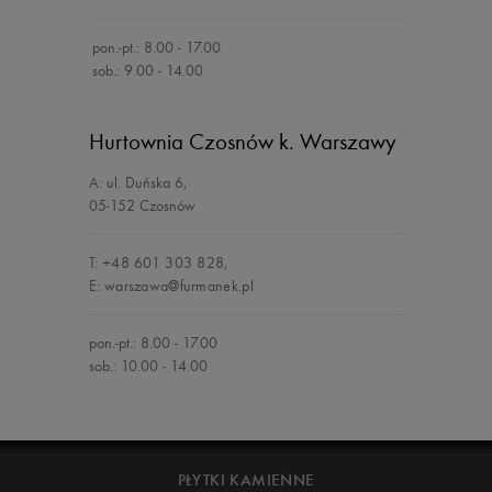
pon.-pt.: 8.00 - 17.00
sob.: 9.00 - 14.00
Hurtownia Czosnów
k. Warszawy
A:
ul. Duńska 6
,
05-152 Czosnów
T:
+48 601 303 828
,
E:
warszawa@furmanek.pl
pon.-pt.: 8.00 - 17.00
sob.: 10.00 - 14.00
PŁYTKI KAMIENNE