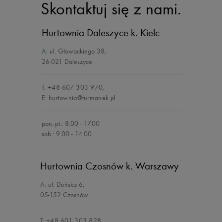
Skontaktuj się z nami.
Hurtownia Daleszyce
k. Kielc
A:
ul. Głowackiego 38
,
26-021 Daleszyce
T:
+48 607 303 970
,
E:
hurtownia@furmanek.pl
pon.-pt.: 8.00 - 17.00
sob.: 9.00 - 14.00
Hurtownia Czosnów
k. Warszawy
A:
ul. Duńska 6
,
05-152 Czosnów
T:
+48 601 303 828
,