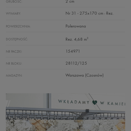
2 cm
GRUBOŚĆ:
Nr 31 - 275x170 cm
Rez.
WYMIARY:
-
Polerowana
POWIERZCHNIA:
2
Rez. 4,68 m
DOSTĘPNOŚĆ:
154971
NR PACZKI:
28112/125
NR BLOKU:
Warszawa (Czosnów)
MAGAZYN: