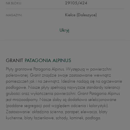
29105/424
NR BLOKU:
Kielce (Daleszyce)
MAGAZYN:
Ukryj
GRANIT
PATAGONIA ALPINUS
Płyty granitowe Patagonia Alpinus. Występują w powierzchni
polerowanej. Granit znajdzie swoje zastosowanie wewnątrz
pomieszczeń jak i na zewnątrz. Idealnie nadają się na ogrzewanie
podłogowe. Nasze płyty spełniają najwyższe standardy tolerancji
grubości oraz wykończenia powierzchni. Granit Patagonia Alpinus
jest mrozoodporny. Nasze slaby są dodatkowo selekcjonowane
(poddane segregacji pod względem odcienia i kolorystyki).
Zastosowanie: okładzina ścienna, parapet, elewacja, blaty
kuchenne, blaty łazienkowe, schody, kominek, podłoga.