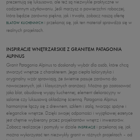
prezentują się luksusowo, ale też są niezwykle praktyczne w
codziennym użytkowaniu. Jeśli marzysz o powierzchni roboczej,
która będzie zarówno piękna, jak i trwała, zobacz naszą ofertę
i przekonaj się, jak ten materiał sprawdza się w
BLATÓW KUCHENNYCH
realnych projektach.
INSPIRACJE WNĘTRZARSKIE Z GRANITEM PATAGONIA
ALPINUS
Granit Patagonia Alpinus to doskonały wybór dla osób, które chcą
stworzyć wnętrze z charakterem. Jego ciepła kolorystyka i
oryginalny wzór sprawiają, że świetnie pasuje zarówno do
nowoczesnych, jak i klasycznych aranżacji. Można go zastosować
jako blat, obudowę wyspy kuchennej, element dekoracyjny w
salonie czy luksusową okładzinę ścienną. Patagonia Alpinus
harmonijnie łączy się z drewnem, szkłem i stalą, tworząc spójne i
eleganckie wnętrze. Dzięki swojej odporności i wyjątkowej estetyce
jest chętnie wybierany przez projektantów wnętrz i inwestorów.
Zobacz realizacje i pomysły w dziale
i przekonaj się, jak
INSPIRACJE
można wykorzystać ten niezwykły granit w różnych projektach – od