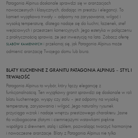
Patagonia Alpinus doskonale sprawdzi się w aranżacjach
nowoczesnych i klasycznych, dodając im prestiżu i elegancji. To
kamień wyjątkowo trwały – odporny na zarysowania, wilgoć i
wysoką temperaturę, dlatego nadaje się do kuchni, łazienek, stref
wejściowych i przestrzeni komercyjnych. Jego estetyka w połączeniu
z praktycznością sprawia, że jest inwestycją na lata. Zobacz ofertę
i przekonaj się, jak Patagonia Alpinus może
SLABÓW KAMIENNYCH
odmienić aranżację Twojego domu lub biura.
BLATY KUCHENNE Z GRANITU PATAGONIA ALPINUS – STYL I
TRWAŁOŚĆ
Patagonia Alpinus to wybór, który łączy elegancję z
funkcjonalnością. Ten wyjątkowy granit sprawdzi się doskonale w roli
blatu kuchennego, wyspy czy stołu – jest odporny na wysoką
temperaturę, zarysowania i wilgoć. Jego naturalny rysunek
przyciąga wzrok i nadaje wnętrzu prestiżowego charakteru. Jasne
tło wzbogacone złotymi i ciemniejszymi wstawkami pięknie
współgra z drewnem, stalą i szkłem, pozwalając tworzyć harmonijne
i nowoczesne aranżacje. Blaty z Patagonia Alpinus nie tylko