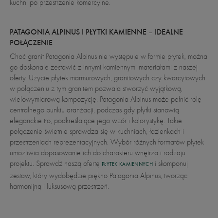
kuchni po przestrzenie komercyjne.
PATAGONIA ALPINUS I PŁYTKI KAMIENNE – IDEALNE
POŁĄCZENIE
Choć granit Patagonia Alpinus nie występuje w formie płytek, można
go doskonale zestawić z innymi kamiennymi materiałami z naszej
oferty. Użycie płytek marmurowych, granitowych czy kwarcytowych
w połączeniu z tym granitem pozwala stworzyć wyjątkową,
wielowymiarową kompozycję. Patagonia Alpinus może pełnić rolę
centralnego punktu aranżacji, podczas gdy płytki stanowią
eleganckie tło, podkreślające jego wzór i kolorystykę. Takie
połączenie świetnie sprawdza się w kuchniach, łazienkach i
przestrzeniach reprezentacyjnych. Wybór różnych formatów płytek
umożliwia dopasowanie ich do charakteru wnętrza i rodzaju
projektu. Sprawdź naszą ofertę
i skomponuj
PŁYTEK KAMIENNYCH
zestaw, który wydobędzie piękno Patagonia Alpinus, tworząc
harmonijną i luksusową przestrzeń.