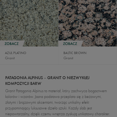
BALTIC BROWN
AZUL PLATINO
Granit
Granit
PATAGONIA ALPINUS – GRANIT O NIEZWYKŁEJ
KOMPOZYCJI BARW
Granit Patagonia Alpinus to materiał, który zachwyca bogactwem
kolorów i wzorów. Jasna podstawa przeplata się z beżowymi,
złotymi i brązowymi akcentami, tworząc unikalny efekt
przypominający luksusowe dzieło sztuki. Każdy slab jest
niepowtarzalny, dzięki czemu wnętrza zyskują unikatowy charakter.