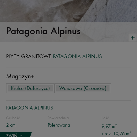
Patagonia Alpinus
PŁYTY GRANITOWE
PATAGONIA ALPINUS
Magazyn
+
Kielce (Daleszyce)
Warszawa (Czosnów)
PATAGONIA ALPINUS
Grubość
Powierzchnia
Ilość
2 cm
Polerowana
2
9,97 m
2
rez. 10,76 m
+