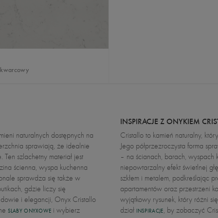
 kwarcowy
INSPIRACJE Z ONYKIEM CRIS
amieni naturalnych dostępnych na
Cristallo to kamień naturalny, któ
erzchnia sprawiają, że idealnie
Jego półprzezroczysta forma spra
 Ten szlachetny materiał jest
– na ścianach, barach, wyspach 
dzina ścienna, wyspa kuchenna
niepowtarzalny efekt świetlnej gł
konale sprawdza się także w
szkłem i metalem, podkreślając pr
tikach, gdzie liczy się
apartamentów oraz przestrzeni ko
dowie i elegancji, Onyx Cristallo
wyjątkowy rysunek, który różni się
pne
i wybierz
dział
, by zobaczyć Cris
SLABY ONYXOWE
INSPIRACJE