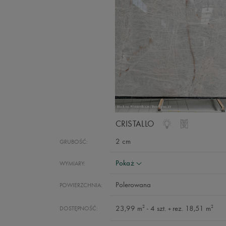
CRISTALLO
2 cm
GRUBOŚĆ:
Pokaż
WYMIARY:
Polerowana
POWIERZCHNIA:
2
2
23,99 m
- 4 szt.
rez. 18,51 m
DOSTĘPNOŚĆ:
+