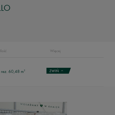
LLO
Ilość
Więcej
rez. 60,48 m
2
+