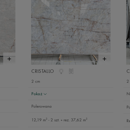
CRISTALLO
C
2 cm
2
Pokaż
N
Polerowana
P
2
2
12,19 m
- 2 szt.
rez. 37,62 m
R
+