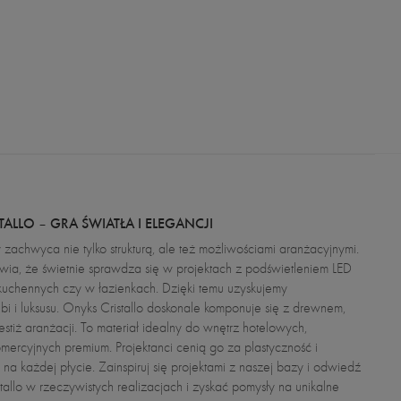
TALLO – GRA ŚWIATŁA I ELEGANCJI
ry zachwyca nie tylko strukturą, ale też możliwościami aranżacyjnymi.
wia, że świetnie sprawdza się w projektach z podświetleniem LED
kuchennych czy w łazienkach. Dzięki temu uzyskujemy
ębi i luksusu. Onyks Cristallo doskonale komponuje się z drewnem,
estiż aranżacji. To materiał idealny do wnętrz hotelowych,
mercyjnych premium. Projektanci cenią go za plastyczność i
 na każdej płycie. Zainspiruj się projektami z naszej bazy i odwiedź
tallo w rzeczywistych realizacjach i zyskać pomysły na unikalne