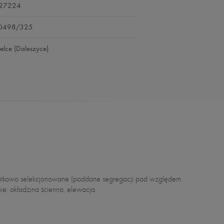
27224
0498/325
ielce (Daleszyce)
nie: okładzina ścienna, elewacja.