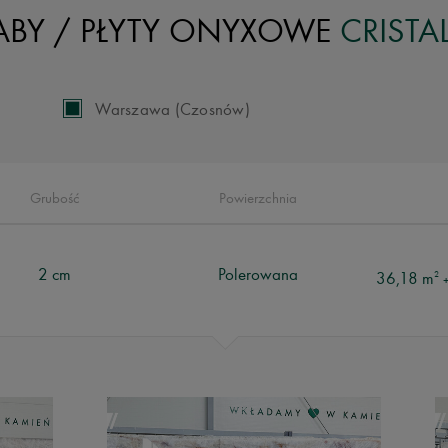
ABY /
PŁYTY ONYXOWE
CRISTA
Warszawa (Czosnów)
Grubość
Powierzchnia
2 cm
Polerowana
36,18 m
2