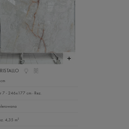
RISTALLO
 cm
r 7 - 246x177 cm
Rez.
-
olerowana
2
ez. 4,35 m