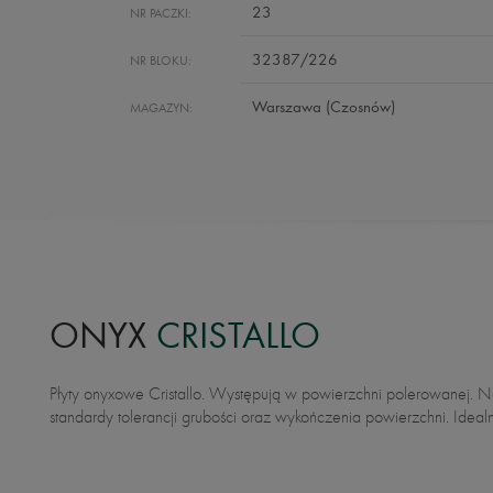
23
NR PACZKI:
32387/226
NR BLOKU:
Warszawa (Czosnów)
MAGAZYN:
ONYX
CRISTALLO
Płyty onyxowe Cristallo. Występują w powierzchni polerowanej. Nasze płyty spełniają najwyższe
podłogowe. Nasze slaby są dodatkowo selekcjonowane (poddane segregacji pod względem
standardy tolerancji grubości oraz wykończenia powierzchni. Ideal