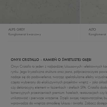
ALPS GREY
ALTO
Konglomerat kwarcowy
Konglomerat
ONYX CRISTALLO – KAMIEŃ O ŚWIETLISTEJ GŁĘBI
Onyx Cristallo to jeden z najbardziej luksusowych i efektownych k
rynku. Jego krystaliczna struktura oraz jasna, półprzezroczysta powi
nadaje się do podświetlenia, tworząc spektakularne efekty wizualne.
często wybierany do ekskluzywnych projektów wnętrz – jako okła
czy dekoracyjny element w łazienkach i strefach SPA. Cristallo dos
komercyjnych przestrzeniach premium: hotelach, restauracjach czy bu
unikatowość i pierwsze wrażenie. Dzięki swojej niepowtarzalnej bu
wprowadza do wnętrza atmosferę luksusu i światła. Zobacz dostę