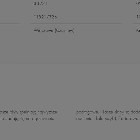
33234
0
11821/326
1
Warszawa (Czosnów)
K
nie nadają się na ogrzewanie
odcienia i kolorystyki). Zastosowa