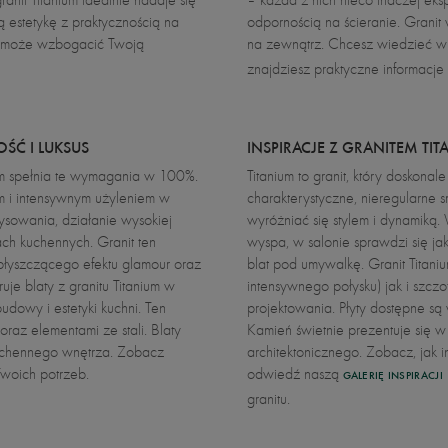
 estetykę z praktycznością na
odpornością na ścieranie. Granit
ium może wzbogacić Twoją
na zewnątrz. Chcesz wiedzieć wi
znajdziesz praktyczne informacje 
ŚĆ I LUKSUS
INSPIRACJE Z GRANITEM TI
ium spełnia te wymagania w 100%.
Titanium to granit, który doskon
m i intensywnym użyleniem w
charakterystyczne, nieregularne 
rysowania, działanie wysokiej
wyróżniać się stylem i dynamiką.
ach kuchennych. Granit ten
wyspa, w salonie sprawdzi się ja
błyszczącego efektu glamour oraz
blat pod umywalkę. Granit Titan
je blaty z granitu Titanium w
intensywnego połysku) jak i szcz
dowy i estetyki kuchni. Ten
projektowania. Płyty dostępne s
raz elementami ze stali. Blaty
Kamień świetnie prezentuje się w 
 kuchennego wnętrza. Zobacz
architektonicznego. Zobacz, jak i
woich potrzeb.
odwiedź naszą
GALERIĘ INSPIRACJI
granitu.