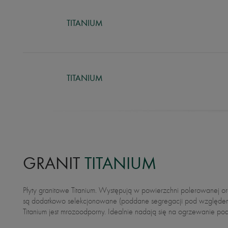
TITANIUM
TITANIUM
GRANIT
TITANIUM
Płyty granitowe Titanium. Występują w powierzchni polerowanej oraz szczotkowanej. Nasze slaby
zastosowanie wewnątrz pomieszczeń jak i na zewnątrz. Nasze płyty spełniają najwyższe standardy
są dodatkowo selekcjonowane (poddane segregacji pod względem od
tolerancji grubości oraz wykończenia powierzchni. Zastosowanie
Titanium jest mrozoodporny. Idealnie nadają się na ogrzewanie podłogowe. Granit zn