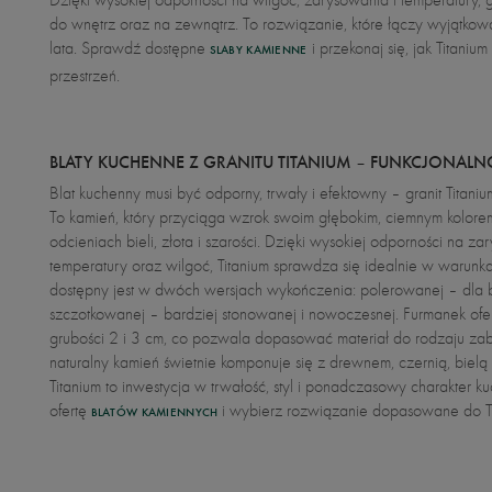
do wnętrz oraz na zewnątrz. To rozwiązanie, które łączy wyjątkową
lata. Sprawdź dostępne
i przekonaj się, jak Titan
SLABY KAMIENNE
przestrzeń.
BLATY KUCHENNE Z GRANITU TITANIUM – FUNKCJONALNO
Blat kuchenny musi być odporny, trwały i efektowny – granit Titan
To kamień, który przyciąga wzrok swoim głębokim, ciemnym kolore
odcieniach bieli, złota i szarości. Dzięki wysokiej odporności na za
temperatury oraz wilgoć, Titanium sprawdza się idealnie w warunk
dostępny jest w dwóch wersjach wykończenia: polerowanej – dla 
szczotkowanej – bardziej stonowanej i nowoczesnej. Furmanek oferu
grubości 2 i 3 cm, co pozwala dopasować materiał do rodzaju zabu
naturalny kamień świetnie komponuje się z drewnem, czernią, bielą o
Titanium to inwestycja w trwałość, styl i ponadczasowy charakter
ofertę
i wybierz rozwiązanie dopasowane do T
BLATÓW KAMIENNYCH