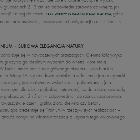
 w grubościach 2 i 3 cm jest odpowiedni zarówno do wnętrz, jak i
ęcej? Zajrzyj do naszej
, gdzie
BAZY WIEDZY O KAMIENIU NATURALNYM
na temat właściwości, zastosowania i pielęgnacji granitu Titanium.
TANIUM – SUROWA ELEGANCJA NATURY
ale odnajduje się w nowoczesnych aranżacjach. Ciemna kolorystyka i
smugi czynią go idealnym wyborem do wnętrz, które mają
 W kuchni może pełnić rolę głównego akcentu – jako blat lub
ko tło ściany TV czy obudowa kominka, a w łazience jako elegancki
ium dostępny jest zarówno w wykończeniu polerowanym (dla
otkowanym (dla efektu głębokiej matowości), co daje dużą swobodę
ą w grubościach 2 i 3 cm – odpowiednich do różnych zastosowań.
towarzystwie czerni, grafitu, złota, drewna czy betonu
nspirująco prezentuje się Titanium w rzeczywistych realizacjach –
i znajdź pomysł na własną aranżację z użyciem tego wyjątkowego