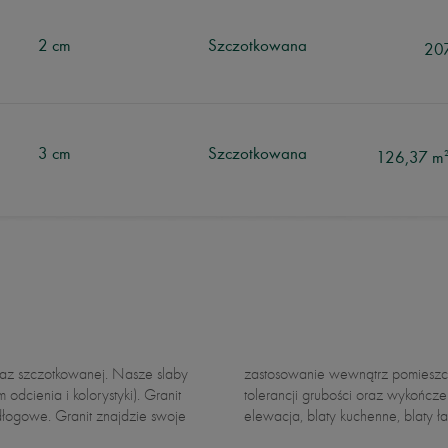
2 cm
Szczotkowana
20
3 cm
Szczotkowana
126,37 m
cienia i kolorystyki). Granit
: okładzina ścienna, parapet,
ajdzie swoje
elewacja, blaty kuchenne, blaty ł