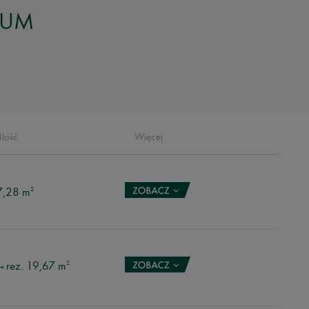
IUM
Ilość
Więcej
7,28 m
2
rez. 19,67 m
2
+