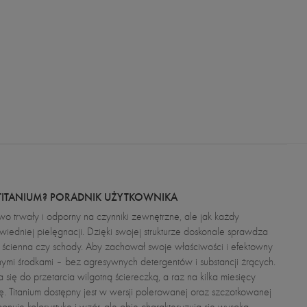
TITANIUM? PORADNIK UŻYTKOWNIKA
owo trwały i odporny na czynniki zewnętrzne, ale jak każdy
iedniej pielęgnacji. Dzięki swojej strukturze doskonale sprawdza
na ścienna czy schody. Aby zachował swoje właściwości i efektowny
nymi środkami – bez agresywnych detergentów i substancji żrących.
się do przetarcia wilgotną ściereczką, a raz na kilka miesięcy
 Titanium dostępny jest w wersji polerowanej oraz szczotkowanej
onuje kolorystykę i wzór, ale obie charakteryzują się wysoką