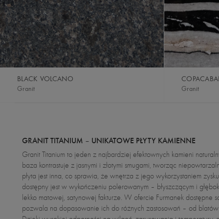
BLACK VOLCANO
COPACAB
Granit
Granit
GRANIT TITANIUM – UNIKATOWE PŁYTY KAMIENNE
Granit Titanium to jeden z najbardziej efektownych kamieni natura
baza kontrastuje z jasnymi i złotymi smugami, tworząc niepowtarza
płyta jest inna, co sprawia, że wnętrza z jego wykorzystaniem zyskuj
dostępny jest w wykończeniu polerowanym – błyszczącym i głębo
lekko matowej, satynowej fakturze. W ofercie Furmanek dostępne są
pozwala na dopasowanie ich do różnych zastosowań – od blatów i
Dzięki wysokiej odporności na wilgoć, zarysowania i temperatury, gr