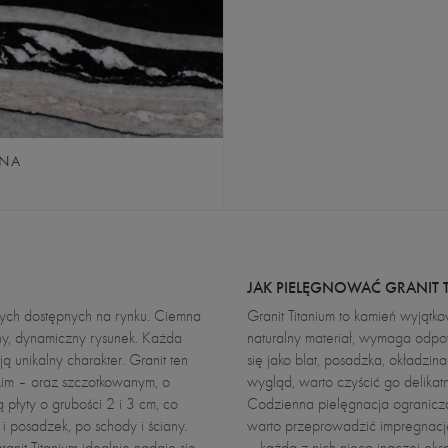
ANA
JAK PIELĘGNOWAĆ GRANIT 
lnych dostępnych na rynku. Ciemna
Granit Titanium to kamień wyjątk
lny, dynamiczny rysunek. Każda
naturalny materiał, wymaga odpow
ą unikalny charakter. Granit ten
się jako blat, posadzka, okładzi
kim – oraz szczotkowanym, o
wygląd, warto czyścić go delikat
 płyty o grubości 2 i 3 cm, co
Codzienna pielęgnacja ogranicza 
 posadzek, po schody i ściany.
warto przeprowadzić impregnację.
anit Titanium idealnie nadaje się
– każda z nich nieco inaczej eksp