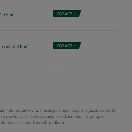
7,36 m
2
rez. 6,48 m
2
2
+
azienkowe, schody, kominek, podłoga.