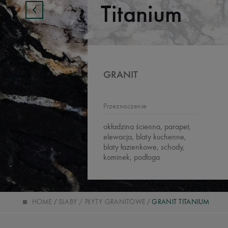
Titanium
GRANIT
Przeznaczenie
okładzina ścienna, parapet,
elewacja, blaty kuchenne,
blaty łazienkowe, schody,
kominek, podłoga
HOME
SLABY / PŁYTY GRANITOWE
GRANIT TITANIUM