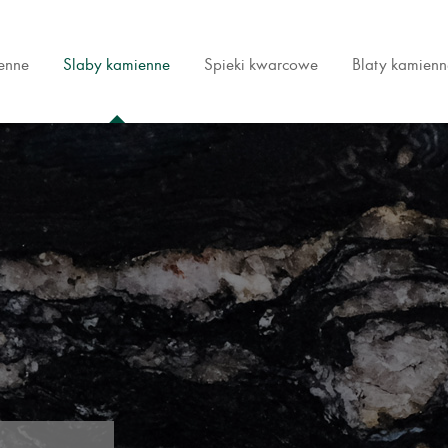
ienne
Slaby kamienne
Spieki kwarcowe
Blaty kamienn