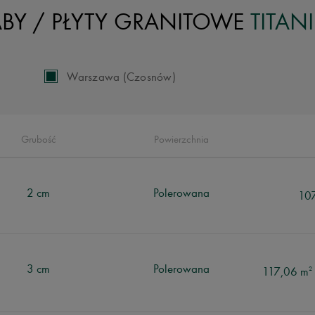
BY /
PŁYTY GRANITOWE
TITAN
Warszawa (Czosnów)
Grubość
Powierzchnia
2 cm
Polerowana
10
3 cm
Polerowana
117,06 m
2