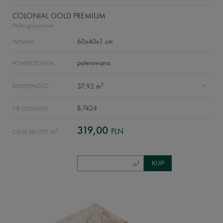
COLONIAL GOLD PREMIUM
Płytki granitowe
60x40x1 cm
WYMIAR:
polerowana
POWIERZCHNIA:
2
37,92 m
DOSTĘPNOŚĆ:
B.7424
NR DOSTAWY:
319,00
PLN
2
CENA BRUTTO M
:
2
m