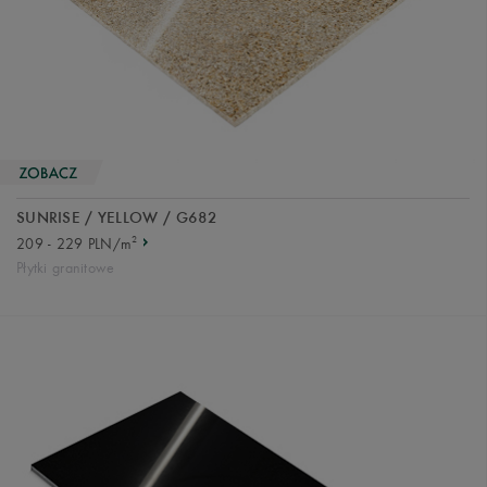
SUNRISE / YELLOW / G682
2
209 - 229 PLN/m
Płytki granitowe