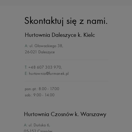
Skontaktuj się z nami.
Hurtownia Daleszyce
k. Kielc
A:
ul. Głowackiego 38
,
26-021 Daleszyce
T:
+48 607 303 970
,
E:
hurtownia@furmanek.pl
pon.-pt.: 8.00 - 17.00
sob.: 9.00 - 14.00
Hurtownia Czosnów
k. Warszawy
A:
ul. Duńska 6
,
05-152 Czosnów