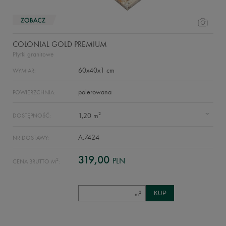
COLONIAL GOLD PREMIUM
Płytki granitowe
60x40x1 cm
WYMIAR:
polerowana
POWIERZCHNIA:
2
1,20 m
DOSTĘPNOŚĆ:
A.7424
NR DOSTAWY:
319,00
PLN
2
CENA BRUTTO M
:
2
m