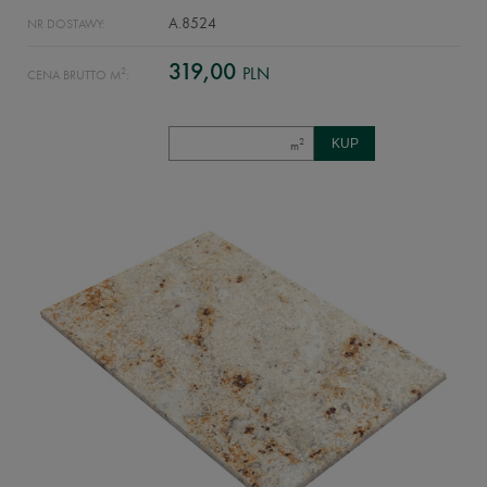
A.8524
NR DOSTAWY:
319,00
PLN
2
CENA BRUTTO M
:
2
m