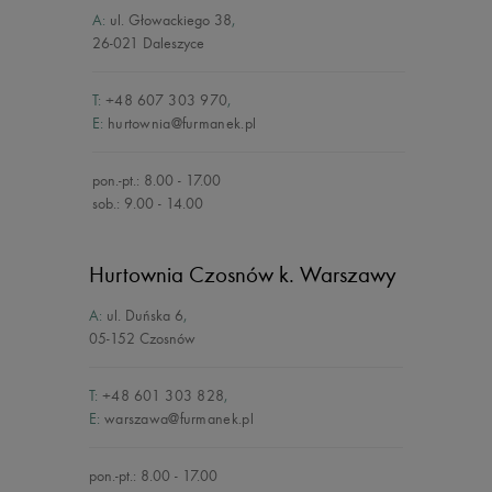
A:
ul. Głowackiego 38
,
26-021 Daleszyce
T:
+48 607 303 970
,
E:
hurtownia@furmanek.pl
pon.-pt.: 8.00 - 17.00
sob.: 9.00 - 14.00
Hurtownia Czosnów
k. Warszawy
A:
ul. Duńska 6
,
05-152 Czosnów
T:
+48 601 303 828
,
E:
warszawa@furmanek.pl
pon.-pt.: 8.00 - 17.00