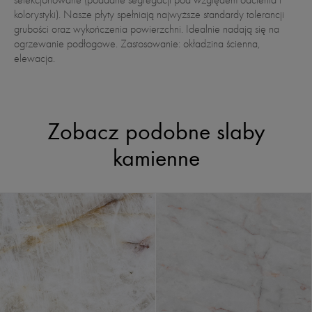
selekcjonowane (poddane segregacji pod względem odcienia i
kolorystyki). Nasze płyty spełniają najwyższe standardy tolerancji
grubości oraz wykończenia powierzchni. Idealnie nadają się na
ogrzewanie podłogowe. Zastosowanie: okładzina ścienna,
elewacja.
Zobacz podobne slaby
kamienne