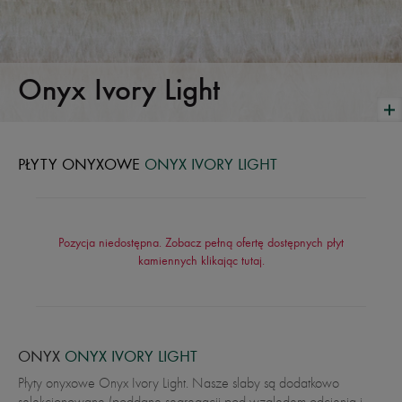
Onyx Ivory Light
PŁYTY ONYXOWE
ONYX IVORY LIGHT
Pozycja niedostępna. Zobacz pełną ofertę dostępnych płyt
kamiennych klikając
tutaj
.
ONYX
ONYX IVORY LIGHT
Płyty onyxowe Onyx Ivory Light. Nasze slaby są dodatkowo