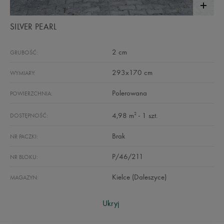
SILVER PEARL
2 cm
GRUBOŚĆ:
293x170 cm
WYMIARY:
Polerowana
POWIERZCHNIA:
2
4,98 m
- 1 szt.
DOSTĘPNOŚĆ:
Brak
NR PACZKI:
P/46/211
NR BLOKU:
Kielce (Daleszyce)
MAGAZYN:
Ukryj