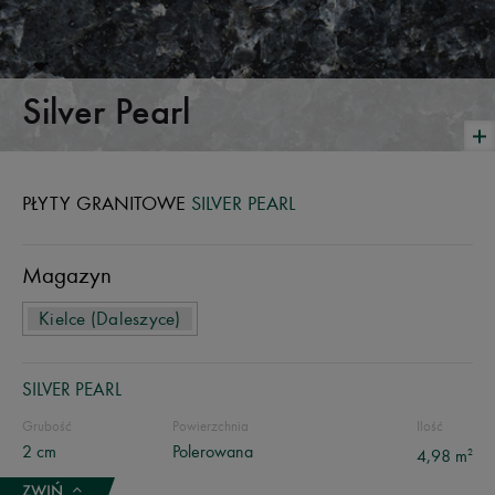
Silver Pearl
PŁYTY GRANITOWE
SILVER PEARL
Magazyn
Kielce (Daleszyce)
SILVER PEARL
Grubość
Powierzchnia
Ilość
2 cm
Polerowana
2
4,98 m