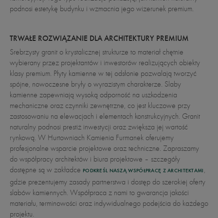
podnosi estetykę budynku i wzmacnia jego wizerunek premium.
TRWAŁE ROZWIĄZANIE DLA ARCHITEKTURY PREMIUM
Srebrzysty granit o krystalicznej strukturze to materiał chętnie
wybierany przez projektantów i inwestorów realizujących obiekty
klasy premium. Płyty kamienne w tej odsłonie pozwalają tworzyć
spójne, nowoczesne bryły o wyrazistym charakterze. Slaby
kamienne zapewniają wysoką odporność na uszkodzenia
mechaniczne oraz czynniki zewnętrzne, co jest kluczowe przy
zastosowaniu na elewacjach i elementach konstrukcyjnych. Granit
naturalny podnosi prestiż inwestycji oraz zwiększa jej wartość
rynkową. W Hurtowniach Kamienia Furmanek oferujemy
profesjonalne wsparcie projektowe oraz techniczne. Zapraszamy
do współpracy architektów i biura projektowe – szczegóły
dostępne są w zakładce
,
PODKREŚL NASZĄ WSPÓŁPRACĘ Z ARCHITEKTAMI
gdzie prezentujemy zasady partnerstwa i dostęp do szerokiej oferty
slabów kamiennych. Współpraca z nami to gwarancja jakości
materiału, terminowości oraz indywidualnego podejścia do każdego
projektu.