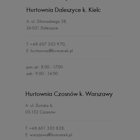
Hurtownia Daleszyce
k. Kielc
A:
ul. Głowackiego 38
,
26-021 Daleszyce
T:
+48 607 303 970
,
E:
hurtownia@furmanek.pl
pon.-pt.: 8.00 - 17.00
sob.: 9.00 - 14.00
Hurtownia Czosnów
k. Warszawy
A:
ul. Duńska 6
,
05-152 Czosnów
T:
+48 601 303 828
,
E:
warszawa@furmanek.pl