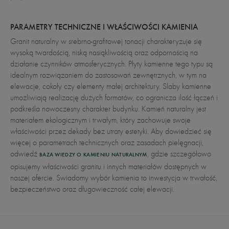
PARAMETRY TECHNICZNE I WŁAŚCIWOŚCI KAMIENIA
Granit naturalny w srebrno-grafitowej tonacji charakteryzuje się
wysoką twardością, niską nasiąkliwością oraz odpornością na
działanie czynników atmosferycznych. Płyty kamienne tego typu są
idealnym rozwiązaniem do zastosowań zewnętrznych, w tym na
elewacje, cokoły czy elementy małej architektury. Slaby kamienne
umożliwiają realizację dużych formatów, co ogranicza ilość łączeń i
podkreśla nowoczesny charakter budynku. Kamień naturalny jest
materiałem ekologicznym i trwałym, który zachowuje swoje
właściwości przez dekady bez utraty estetyki. Aby dowiedzieć się
więcej o parametrach technicznych oraz zasadach pielęgnacji,
odwiedź
, gdzie szczegółowo
BAZA WIEDZY O KAMIENIU NATURALNYM
opisujemy właściwości granitu i innych materiałów dostępnych w
naszej ofercie. Świadomy wybór kamienia to inwestycja w trwałość,
bezpieczeństwo oraz długowieczność całej elewacji.