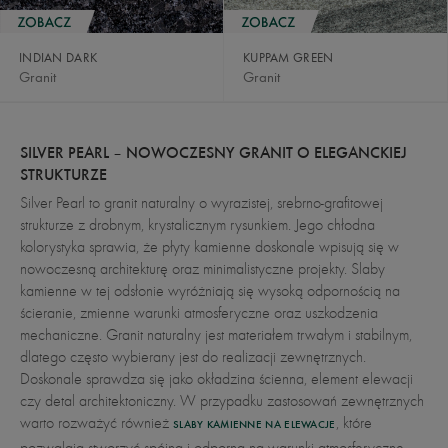
INDIAN DARK
KUPPAM GREEN
Granit
Granit
SILVER PEARL – NOWOCZESNY GRANIT O ELEGANCKIEJ
STRUKTURZE
Silver Pearl to granit naturalny o wyrazistej, srebrno-grafitowej
strukturze z drobnym, krystalicznym rysunkiem. Jego chłodna
kolorystyka sprawia, że płyty kamienne doskonale wpisują się w
nowoczesną architekturę oraz minimalistyczne projekty. Slaby
kamienne w tej odsłonie wyróżniają się wysoką odpornością na
ścieranie, zmienne warunki atmosferyczne oraz uszkodzenia
mechaniczne. Granit naturalny jest materiałem trwałym i stabilnym,
dlatego często wybierany jest do realizacji zewnętrznych.
Doskonale sprawdza się jako okładzina ścienna, element elewacji
czy detal architektoniczny. W przypadku zastosowań zewnętrznych
warto rozważyć również
, które
SLABY KAMIENNE NA ELEWACJE