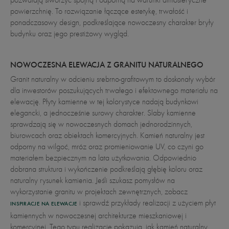
pozwalają stworzyć spójną i odporną na warunki atmosferyczne
powierzchnię. To rozwiązanie łączące estetykę, trwałość i
ponadczasowy design, podkreślające nowoczesny charakter bryły
budynku oraz jego prestiżowy wygląd.
NOWOCZESNA ELEWACJA Z GRANITU NATURALNEGO
Granit naturalny w odcieniu srebrno-grafitowym to doskonały wybór
dla inwestorów poszukujących trwałego i efektownego materiału na
elewację. Płyty kamienne w tej kolorystyce nadają budynkowi
elegancki, a jednocześnie surowy charakter. Slaby kamienne
sprawdzają się w nowoczesnych domach jednorodzinnych,
biurowcach oraz obiektach komercyjnych. Kamień naturalny jest
odporny na wilgoć, mróz oraz promieniowanie UV, co czyni go
materiałem bezpiecznym na lata użytkowania. Odpowiednio
dobrana struktura i wykończenie podkreślają głębię koloru oraz
naturalny rysunek kamienia. Jeśli szukasz pomysłów na
wykorzystanie granitu w projektach zewnętrznych, zobacz
i sprawdź przykłady realizacji z użyciem płyt
INSPIRACJE NA ELEWACJE
kamiennych w nowoczesnej architekturze mieszkaniowej i
komercyjnej. Tego typu realizacje pokazują, jak kamień naturalny