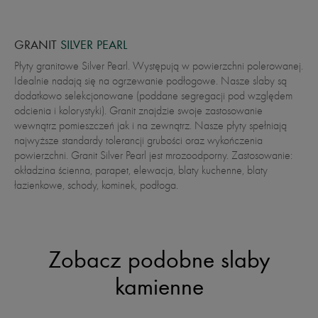
GRANIT
SILVER PEARL
Płyty granitowe Silver Pearl. Występują w powierzchni polerowanej.
Idealnie nadają się na ogrzewanie podłogowe. Nasze slaby są
dodatkowo selekcjonowane (poddane segregacji pod względem
odcienia i kolorystyki). Granit znajdzie swoje zastosowanie
wewnątrz pomieszczeń jak i na zewnątrz. Nasze płyty spełniają
najwyższe standardy tolerancji grubości oraz wykończenia
powierzchni. Granit Silver Pearl jest mrozoodporny. Zastosowanie:
okładzina ścienna, parapet, elewacja, blaty kuchenne, blaty
łazienkowe, schody, kominek, podłoga.
Zobacz podobne slaby
kamienne