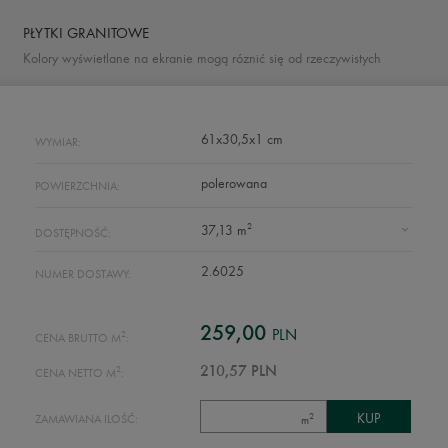
PŁYTKI GRANITOWE
Kolory wyświetlane na ekranie mogą róznić się od rzeczywistych
61x30,5x1 cm
WYMIAR:
polerowana
POWIERZCHNIA:
2
37,13 m
DOSTĘPNOŚĆ:
2.6025
NUMER DOSTAWY:
259,00
PLN
2
CENA BRUTTO M
:
2
210,57 PLN
CENA NETTO M
:
2
ZAMAWIANA ILOŚĆ:
m