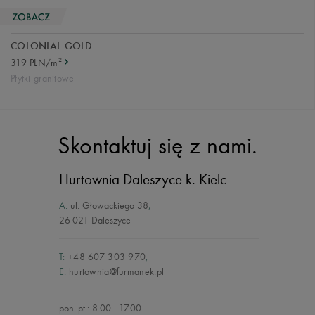
COLONIAL GOLD
2
319 PLN/m
Płytki granitowe
Skontaktuj się z nami.
Hurtownia Daleszyce
k. Kielc
A:
ul. Głowackiego 38
,
26-021 Daleszyce
T:
+48 607 303 970
,
E:
hurtownia@furmanek.pl
pon.-pt.: 8.00 - 17.00