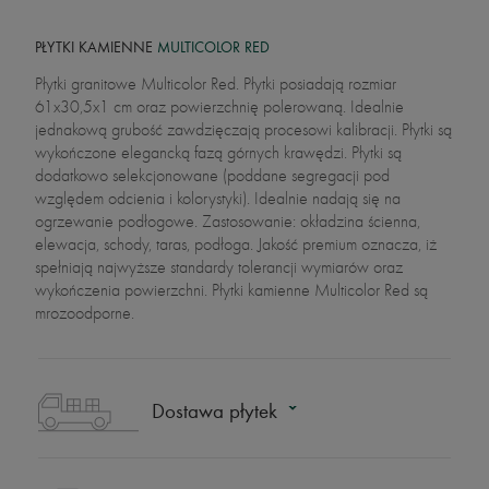
PŁYTKI KAMIENNE
MULTICOLOR RED
Płytki granitowe Multicolor Red. Płytki posiadają rozmiar
61x30,5x1 cm oraz powierzchnię polerowaną. Idealnie
jednakową grubość zawdzięczają procesowi kalibracji. Płytki są
wykończone elegancką fazą górnych krawędzi. Płytki są
dodatkowo selekcjonowane (poddane segregacji pod
względem odcienia i kolorystyki). Idealnie nadają się na
ogrzewanie podłogowe. Zastosowanie: okładzina ścienna,
elewacja, schody, taras, podłoga. Jakość premium oznacza, iż
spełniają najwyższe standardy tolerancji wymiarów oraz
wykończenia powierzchni. Płytki kamienne Multicolor Red są
mrozoodporne.
Dostawa płytek