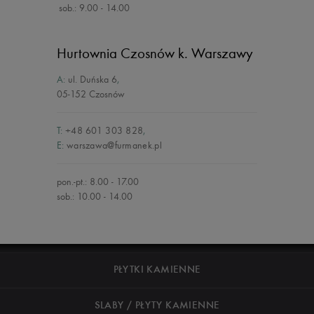
sob.: 9.00 - 14.00
Hurtownia Czosnów
k. Warszawy
A:
ul. Duńska 6
,
05-152 Czosnów
T:
+48 601 303 828
,
E:
warszawa@furmanek.pl
pon.-pt.: 8.00 - 17.00
sob.: 10.00 - 14.00
PŁYTKI KAMIENNE
SLABY / PŁYTY KAMIENNE