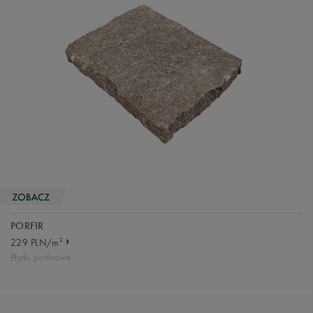
PORFIR
2
229 PLN/m
Płytki porfirowe