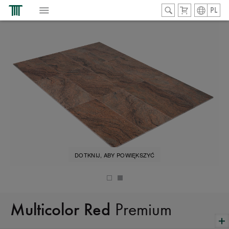
PL
DOTKNIJ, ABY POWIĘKSZYĆ
Premium
Multicolor Red