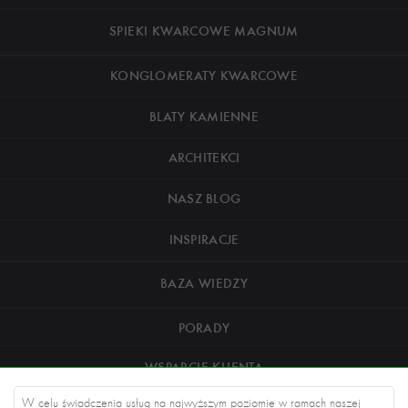
SPIEKI KWARCOWE MAGNUM
KONGLOMERATY KWARCOWE
BLATY KAMIENNE
ARCHITEKCI
NASZ BLOG
INSPIRACJE
BAZA WIEDZY
PORADY
WSPARCIE KLIENTA
W celu świadczenia usług na najwyższym poziomie w ramach naszej