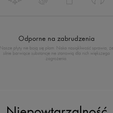
Odporne na zabrudzenia
Nasze płyty nie boją się plam. Niska nasiąkliwość sprawia, ż
silnie barwiące substancje nie stanowią dla nich większego
zagrożenia.
Niepowtarzalność