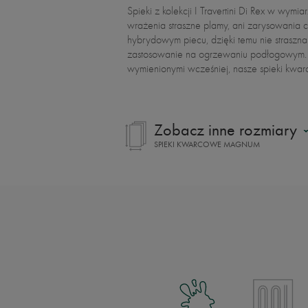
Spieki z kolekcji I Travertini Di Rex w wy
wrażenia straszne plamy, ani zarysowania 
hybrydowym piecu, dzięki temu nie strasz
zastosowanie na ogrzewaniu podłogowym. 
wymienionymi wcześniej, nasze spieki kwarc
Zobacz inne rozmiary
SPIEKI KWARCOWE MAGNUM