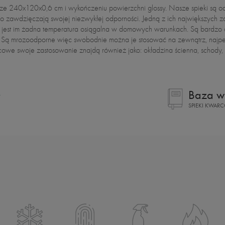
miarze 240x120x0,6 cm i wykończeniu powierzchni glossy. Nasze spieki są 
co zawdzięczają swojej niezwykłej odporności. Jedną z ich największych z
na jest im żadna temperatura osiągalna w domowych warunkach. Są bardz
Są mrozoodporne więc swobodnie można je stosować na zewnątrz, najpew
owe swoje zastosowanie znajdą również jako: okładzina ścienna, schody, t
Baza w
SPIEKI KWA