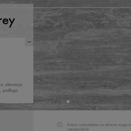
rey
na, elewacja,
, podłoga
Kolory wyświetlane na ekranie mogą ró
rzeczywistych