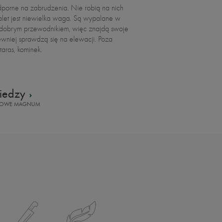
odporne na zabrudzenia. Nie robią na nich
alet jest niewielka waga. Są wypalane w
o dobrym przewodnikiem, więc znajdą swoje
niej sprawdzą się na elewacji. Poza
aras, kominek.
iedzy
RCOWE MAGNUM