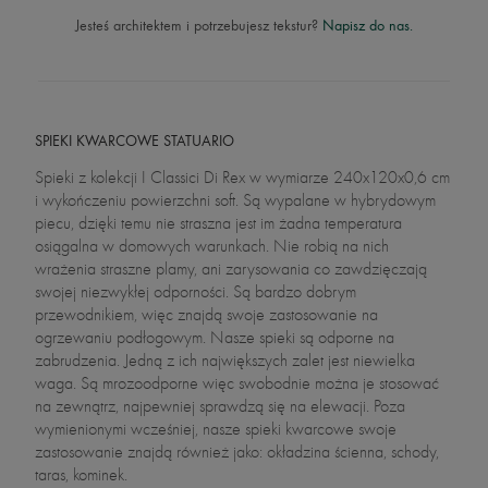
Jesteś architektem i potrzebujesz tekstur?
Napisz do nas.
SPIEKI KWARCOWE STATUARIO
Spieki z kolekcji I Classici Di Rex w wymiarze 240x120x0,6 cm
i wykończeniu powierzchni soft. Są wypalane w hybrydowym
piecu, dzięki temu nie straszna jest im żadna temperatura
osiągalna w domowych warunkach. Nie robią na nich
wrażenia straszne plamy, ani zarysowania co zawdzięczają
swojej niezwykłej odporności. Są bardzo dobrym
przewodnikiem, więc znajdą swoje zastosowanie na
ogrzewaniu podłogowym. Nasze spieki są odporne na
zabrudzenia. Jedną z ich największych zalet jest niewielka
waga. Są mrozoodporne więc swobodnie można je stosować
na zewnątrz, najpewniej sprawdzą się na elewacji. Poza
wymienionymi wcześniej, nasze spieki kwarcowe swoje
zastosowanie znajdą również jako: okładzina ścienna, schody,
taras, kominek.