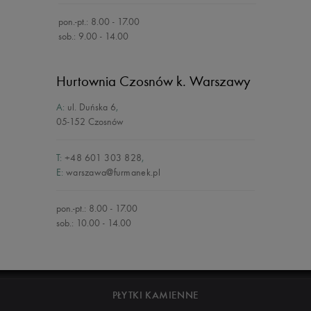
pon.-pt.: 8.00 - 17.00
sob.: 9.00 - 14.00
Hurtownia Czosnów
k. Warszawy
A:
ul. Duńska 6
,
05-152 Czosnów
T:
+48 601 303 828
,
E:
warszawa@furmanek.pl
pon.-pt.: 8.00 - 17.00
sob.: 10.00 - 14.00
PŁYTKI KAMIENNE