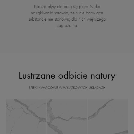
Nasze płyty nie boją się plam. Niska
nasiąkliwość sprawia, że silnie barwiące
substancje nie stanowią dla nich większego
zagrożenia.
Lustrzane odbicie natury
SPIEKI KWARCOWE W WYJĄTKOWYCH UKŁADACH