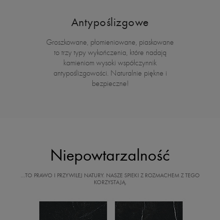
Antypoślizgowe
Groszkowane, płomieniowane, piaskowane
to trzy typy wykończenia, które nadają
kamieniom wysoki współczynnik
antypoślizgowości. Naturalnie piękne i
bezpieczne!
Niepowtarzalność
…TO PRAWO I PRZYWILEJ NATURY. NASZE SPIEKI Z ROZMACHEM Z TEGO
KORZYSTAJĄ.