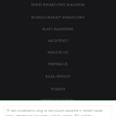
SPIEKI KWARCOWE MAGNUM
KONGLOMERATY KWARCOWE
BLATY KAMIENNE
ARCHITEKCI
NASZ BLOG
INSPIRACJE
BAZA WIEDZY
PORADY
WSPARCIE KLIENTA
W celu świadczenia usług na najwyższym poziomie w ramach naszej
O NAS
strony internetowej korzystamy z plików cookies. Pliki cookies