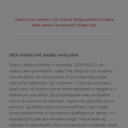
Zobacz inne rozmiary w tym kolorze klikając poniżej lub pełną
ofertę spieków kwarcowych klikając tutaj.
SPIEKI KWARCOWE MARBLE MARQUINIA
Spieki z kolekcji Marble w wymiarze 320x160x1,2 cm i
wykończeniu powierzchni matte. Nie robią na nich wrażenia
straszne plamy, ani zarysowania co zawdzięczają swojej
niezwykłej odporności. Są wypalane w hybrydowym piecu,
dzięki temu nie straszna jest im żadna temperatura osiągalna w
domowych warunkach. Są mrozoodporne więc swobodnie
można je stosować na zewnątrz, najpewniej sprawdzą się na
elewacji. Są bardzo dobrym przewodnikiem, więc znajdą
swoje zastosowanie na ogrzewaniu podłogowym. Jedną z ich
największych zalet jest niewielka waga. Nasze spieki są
odporne na zabrudzenia. Poza wymienionymi wcześniej, nasze