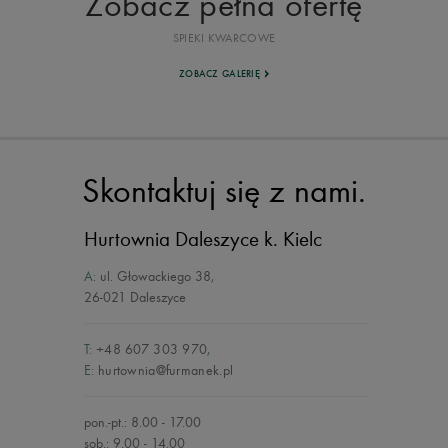
Zobacz pełna ofertę
SPIEKI KWARCOWE
ZOBACZ GALERIĘ
Skontaktuj się z nami.
Hurtownia Daleszyce
k. Kielc
A:
ul. Głowackiego 38
,
26-021 Daleszyce
T:
+48 607 303 970
,
E:
hurtownia@furmanek.pl
pon.-pt.: 8.00 - 17.00
sob.: 9.00 - 14.00