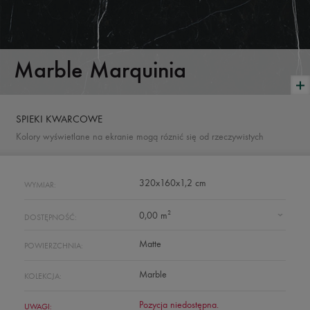
Marble Marquinia
SPIEKI KWARCOWE
Kolory wyświetlane na ekranie mogą róznić się od rzeczywistych
320x160x1,2 cm
WYMIAR:
2
0,00 m
DOSTĘPNOŚĆ:
Matte
POWIERZCHNIA:
Marble
KOLEKCJA:
Pozycja niedostępna.
UWAGI: