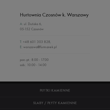
Hurtownia Czosnów
k. Warszawy
A:
ul. Duńska 6
,
05-152 Czosnów
T:
+48 601 303 828
,
E:
warszawa@furmanek.pl
pon.-pt.: 8.00 - 17.00
sob.: 10.00 - 14.00
PŁYTKI KAMIENNE
SLABY / PŁYTY KAMIENNE