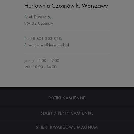
Hurtownia Czosnów
k. Warszawy
A:
ul. Duńska 6
,
05-152 Czosnów
T:
+48 601 303 828
,
E:
warszawa@furmanek.pl
pon.-pt.: 8.00 - 17.00
sob.: 10.00 - 14.00
PŁYTKI KAMIENNE
SLABY / PŁYTY KAMIENNE
SPIEKI KWARCOWE MAGNUM