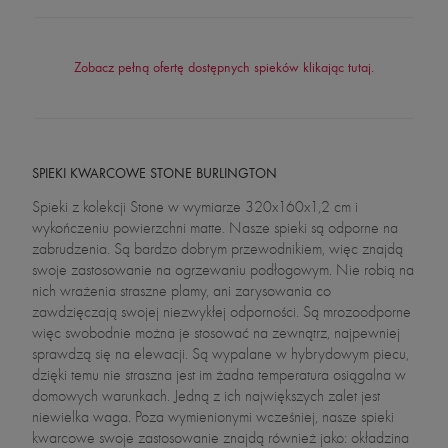
Zobacz pełną ofertę dostępnych spieków klikając tutaj.
SPIEKI KWARCOWE STONE BURLINGTON
Spieki z kolekcji Stone w wymiarze 320x160x1,2 cm i
wykończeniu powierzchni matte. Nasze spieki są odporne na
zabrudzenia. Są bardzo dobrym przewodnikiem, więc znajdą
swoje zastosowanie na ogrzewaniu podłogowym. Nie robią na
nich wrażenia straszne plamy, ani zarysowania co
zawdzięczają swojej niezwykłej odporności. Są mrozoodporne
więc swobodnie można je stosować na zewnątrz, najpewniej
sprawdzą się na elewacji. Są wypalane w hybrydowym piecu,
dzięki temu nie straszna jest im żadna temperatura osiągalna w
domowych warunkach. Jedną z ich największych zalet jest
niewielka waga. Poza wymienionymi wcześniej, nasze spieki
kwarcowe swoje zastosowanie znajdą również jako: okładzina