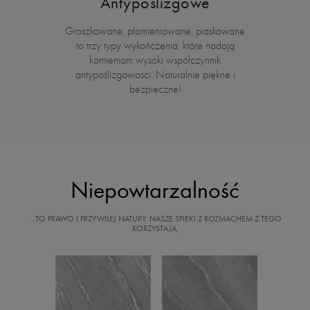
Antypoślizgowe
Groszkowane, płomieniowane, piaskowane
to trzy typy wykończenia, które nadają
kamieniom wysoki współczynnik
antypoślizgowości. Naturalnie piękne i
bezpieczne!
Niepowtarzalność
…TO PRAWO I PRZYWILEJ NATURY. NASZE SPIEKI Z ROZMACHEM Z TEGO
KORZYSTAJĄ.