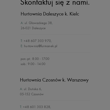
Skontaktuj się z nami.
Hurtownia Daleszyce
k. Kielc
A:
ul. Głowackiego 38
,
26-021 Daleszyce
T:
+48 607 303 970
,
E:
hurtownia@furmanek.pl
pon.-pt.: 8.00 - 17.00
sob.: 9.00 - 14.00
Hurtownia Czosnów
k. Warszawy
A:
ul. Duńska 6
,
05-152 Czosnów
T:
+48 601 303 828
,