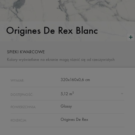
Origines De Rex Blanc
SPIEKI KWARCOWE
Kolory wyświetlane na ekranie mogą róznić się od rzeczywistych
320x160x0,6 cm
WYMIAR:
2
5,12 m
DOSTĘPNOŚĆ:
Glossy
POWIERZCHNIA:
Origines De Rex
KOLEKCJA: