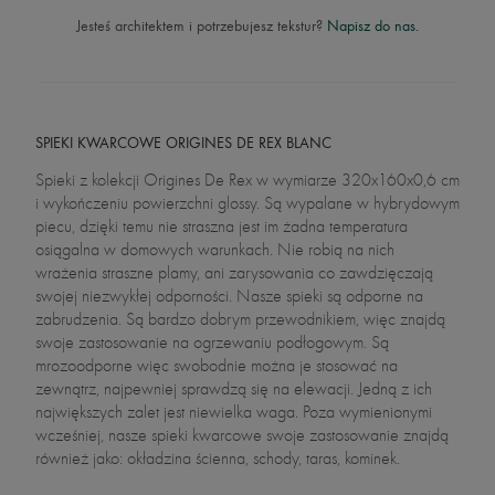
Jesteś architektem i potrzebujesz tekstur?
Napisz do nas.
SPIEKI KWARCOWE ORIGINES DE REX BLANC
Spieki z kolekcji Origines De Rex w wymiarze 320x160x0,6 cm
i wykończeniu powierzchni glossy. Są wypalane w hybrydowym
piecu, dzięki temu nie straszna jest im żadna temperatura
osiągalna w domowych warunkach. Nie robią na nich
wrażenia straszne plamy, ani zarysowania co zawdzięczają
swojej niezwykłej odporności. Nasze spieki są odporne na
zabrudzenia. Są bardzo dobrym przewodnikiem, więc znajdą
swoje zastosowanie na ogrzewaniu podłogowym. Są
mrozoodporne więc swobodnie można je stosować na
zewnątrz, najpewniej sprawdzą się na elewacji. Jedną z ich
największych zalet jest niewielka waga. Poza wymienionymi
wcześniej, nasze spieki kwarcowe swoje zastosowanie znajdą
również jako: okładzina ścienna, schody, taras, kominek.