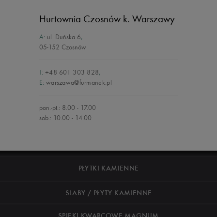
Hurtownia Czosnów
k. Warszawy
A:
ul. Duńska 6
,
05-152 Czosnów
T:
+48 601 303 828
,
E:
warszawa@furmanek.pl
pon.-pt.: 8.00 - 17.00
sob.: 10.00 - 14.00
PŁYTKI KAMIENNE
SLABY / PŁYTY KAMIENNE
SPIEKI KWARCOWE MAGNUM