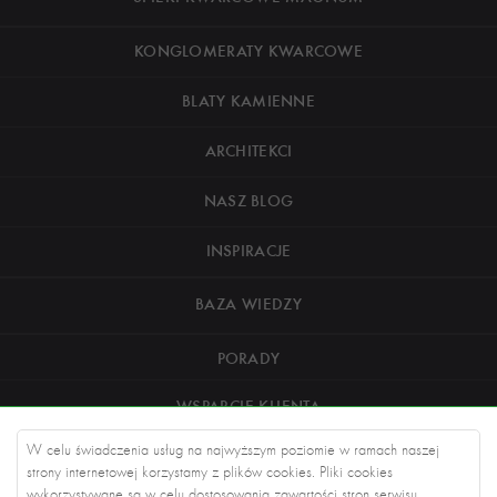
KONGLOMERATY KWARCOWE
BLATY KAMIENNE
ARCHITEKCI
NASZ BLOG
INSPIRACJE
BAZA WIEDZY
PORADY
WSPARCIE KLIENTA
W celu świadczenia usług na najwyższym poziomie w ramach naszej
O NAS
strony internetowej korzystamy z plików cookies. Pliki cookies
wykorzystywane są w celu dostosowania zawartości stron serwisu