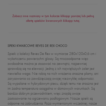
Zobacz inne rozmiary w tym kolorze klikając poniżej lub pełną
ofertę spieków kwarcowych klikając tutaj.
SPIEKI KWARCOWE REVES DE REX CHOCO
Spieki z kolekcji Reves De Rex w wymiarze 280x120x0,6 cm i
wykończeniu powierzchni glossy. Są mrozoodporne więc
swobodnie można je stosować na zewnątrz, najpewniej
sprawdzą się na elewacji. Jedną z ich największych zalet jest
niewielka waga. Nie robią na nich wrażenia straszne plamy, ani
zarysowania co zawdzięczają swojej niezwykłej odporności.
Są wypalane w hybrydowym piecu, dzięki temu nie straszna jest
im żadna temperatura osiągalna w domowych warunkach. Są
bardzo dobrym przewodnikiem, więc znajdą swoje
zastosowanie na ogrzewaniu podłogowym. Nasze spieki są
odporne na zabrudzenia. Poza wymienionymi wcześniej, nasze