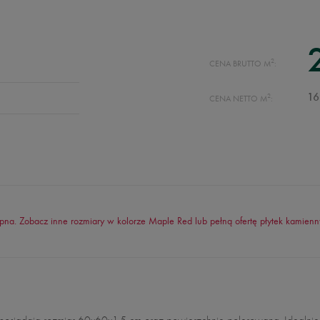
2
CENA BRUTTO M
:
2
16
CENA NETTO M
:
pna. Zobacz inne rozmiary w kolorze Maple Red lub pełną ofertę płytek kamienn