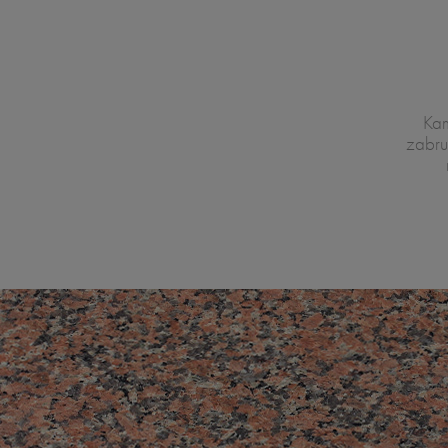
Kam
zabru