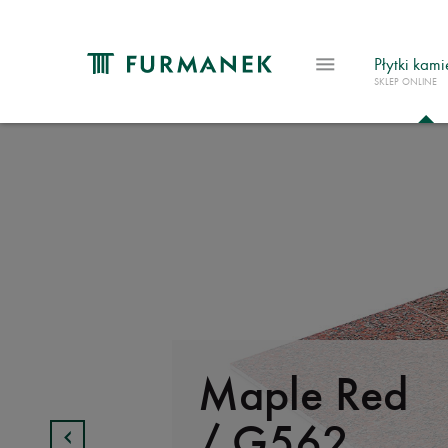
Płytki kam
SKLEP ONLINE
Maple Red
/ G562