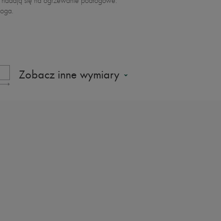
e nadają się na ogrzewanie podłogowe.
łoga.
Zobacz inne wymiary