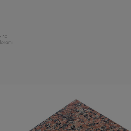
o na
lorami
.