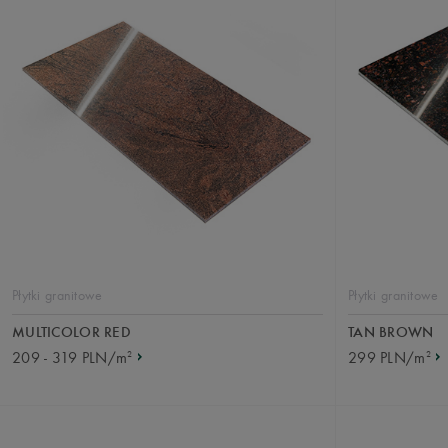
Płytki granitowe
Płytki granitowe
MULTICOLOR RED
TAN BROWN
2
2
209 - 319 PLN/m
299 PLN/m