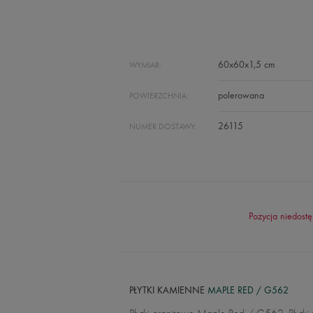
60x60x1,5 cm
WYMIAR:
polerowana
POWIERZCHNIA:
26115
NUMER DOSTAWY:
Pozycja niedostę
PŁYTKI KAMIENNE
MAPLE RED / G562