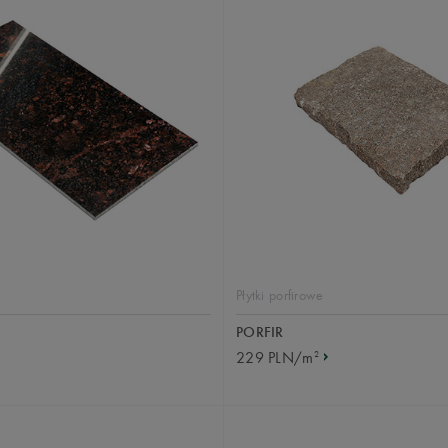
Płytki porfirowe
PORFIR
2
229 PLN/m