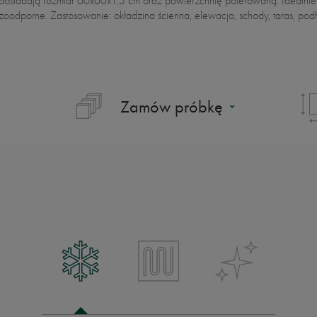
i posiadają rozmiar 60x60x1,5 cm oraz powierzchnię polerowaną. Idealni
odporne. Zastosowanie: okładzina ścienna, elewacja, schody, taras, pod
Zamów próbkę