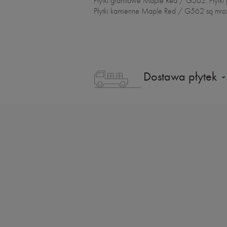
Płytki granitowe Maple Red / G562. Płytk
Płytki kamienne Maple Red / G562 są mrozo
Dostawa płytek