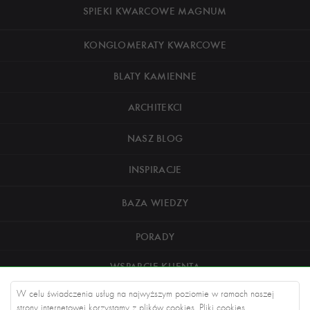
SPIEKI KWARCOWE MAGNUM
KONGLOMERATY KWARCOWE
BLATY KAMIENNE
ARCHITEKCI
NASZ BLOG
INSPIRACJE
BAZA WIEDZY
PORADY
WSPARCIE KLIENTA
W celu świadczenia usług na najwyższym poziomie w ramach naszej
O NAS
strony internetowej korzystamy z plików cookies. Pliki cookies