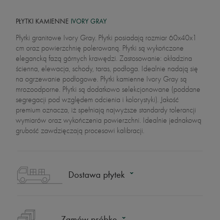
PŁYTKI KAMIENNE
IVORY GRAY
Płytki granitowe Ivory Gray. Płytki posiadają rozmiar 60x40x1
cm oraz powierzchnię polerowaną. Płytki są wykończone
elegancką fazą górnych krawędzi. Zastosowanie: okładzina
ścienna, elewacja, schody, taras, podłoga. Idealnie nadają się
na ogrzewanie podłogowe. Płytki kamienne Ivory Gray są
mrozoodporne. Płytki są dodatkowo selekcjonowane (poddane
segregacji pod względem odcienia i kolorystyki). Jakość
premium oznacza, iż spełniają najwyższe standardy tolerancji
wymiarów oraz wykończenia powierzchni. Idealnie jednakową
grubość zawdzięczają procesowi kalibracji.
Dostawa płytek
Zamów próbkę