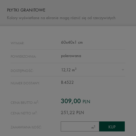
PŁYTKI GRANITOWE
Kolory wyświetlane na ekranie mogą róznić się od rzeczywistych
60x40x1 cm
WYMIAR:
polerowana
POWIERZCHNIA:
2
12,12 m
DOSTĘPNOŚĆ:
B.4522
NUMER DOSTAWY:
309,00
PLN
2
CENA BRUTTO M
:
2
251,22 PLN
CENA NETTO M
:
2
ZAMAWIANA ILOŚĆ:
m