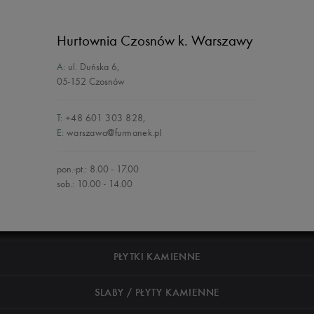
Hurtownia Czosnów
k. Warszawy
A:
ul. Duńska 6
,
05-152 Czosnów
T:
+48 601 303 828
,
E:
warszawa@furmanek.pl
pon.-pt.: 8.00 - 17.00
sob.: 10.00 - 14.00
PŁYTKI KAMIENNE
SLABY / PŁYTY KAMIENNE