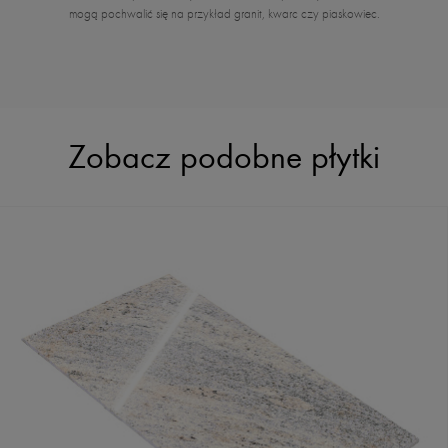
mogą pochwalić się na przykład granit, kwarc czy piaskowiec.
Zobacz podobne płytki