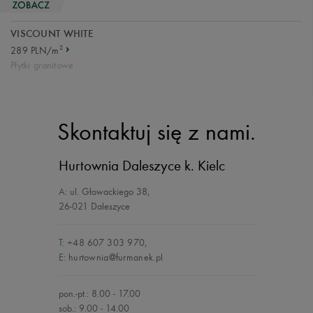
VISCOUNT WHITE
2
289 PLN/m
Płytki granitowe
Skontaktuj się z nami.
Hurtownia Daleszyce
k. Kielc
A:
ul. Głowackiego 38
,
26-021 Daleszyce
T:
+48 607 303 970
,
E:
hurtownia@furmanek.pl
pon.-pt.: 8.00 - 17.00
sob.: 9.00 - 14.00