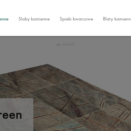
ienne
Slaby kamienne
Spieki kwarcowe
Blaty kamienn
POWRÓT
reen