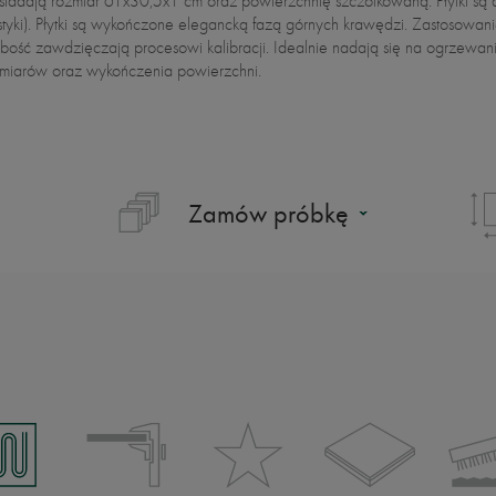
 posiadają rozmiar 61x30,5x1 cm oraz powierzchnię szczotkowaną. Płytki 
tyki). Płytki są wykończone elegancką fazą górnych krawędzi. Zastosowanie:
bość zawdzięczają procesowi kalibracji. Idealnie nadają się na ogrzewa
wymiarów oraz wykończenia powierzchni.
Zamów próbkę