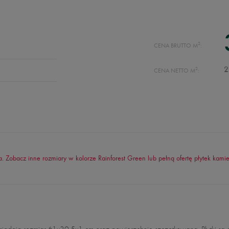
2
CENA BRUTTO M
:
2
2
CENA NETTO M
:
. Zobacz inne rozmiary w kolorze Rainforest Green lub pełną ofertę płytek kami