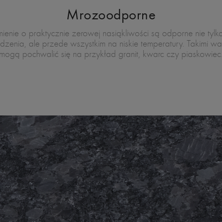
Mrozoodporne
ienie o praktycznie zerowej nasiąkliwości są odporne nie tylk
dzenia, ale przede wszystkim na niskie temperatury. Takimi wa
mogą pochwalić się na przykład granit, kwarc czy piaskowiec