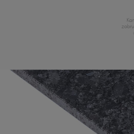
Kam
zabru