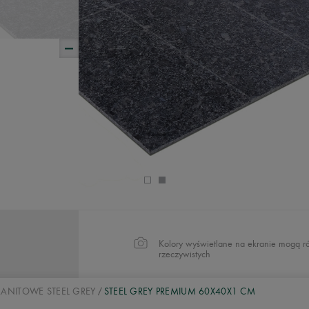
Kolory wyświetlane na ekranie mogą ró
rzeczywistych
RANITOWE STEEL GREY
STEEL GREY PREMIUM 60X40X1 CM