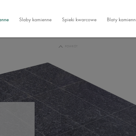
ienne
Slaby kamienne
Spieki kwarcowe
Blaty kamienn
POWRÓT