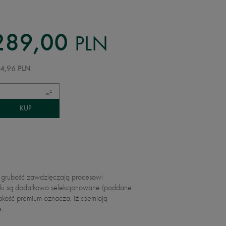
PLN
289,00
4,96 PLN
2
m
wą grubość zawdzięczają procesowi
łytki są dodatkowo selekcjonowane (poddane
Jakość premium oznacza, iż spełniają
.