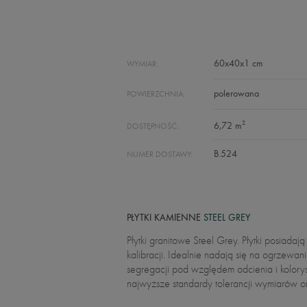
60x40x1 cm
WYMIAR:
polerowana
POWIERZCHNIA:
2
6,72 m
DOSTĘPNOŚĆ:
B.524
NUMER DOSTAWY:
PŁYTKI KAMIENNE
STEEL GREY
Płytki granitowe Steel Grey. Płytki posia
kalibracji. Idealnie nadają się na ogrzew
segregacji pod względem odcienia i koloryst
najwyższe standardy tolerancji wymiarów o