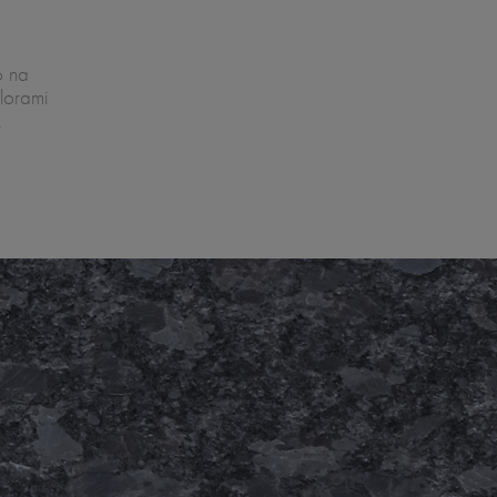
o na
lorami
.