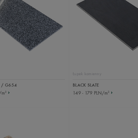
Łupek kamienny
 / G654
BLACK SLATE
2
2
N/m
149 - 179 PLN/m