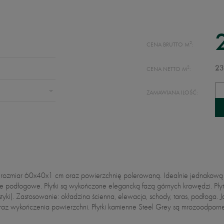
2
CENA BRUTTO M
:
2
23
CENA NETTO M
:
ZAMAWIANA ILOŚĆ:
dają rozmiar 60x40x1 cm oraz powierzchnię polerowaną. Idealnie jednako
anie podłogowe. Płytki są wykończone elegancką fazą górnych krawędzi. P
yki). Zastosowanie: okładzina ścienna, elewacja, schody, taras, podłoga. 
raz wykończenia powierzchni. Płytki kamienne Steel Grey są mrozoodporne