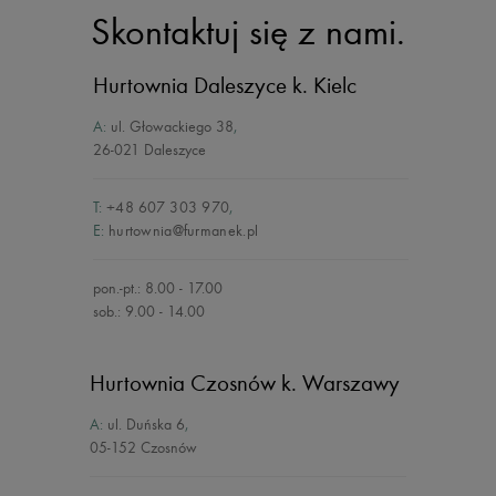
Skontaktuj się z nami.
Hurtownia Daleszyce
k. Kielc
A:
ul. Głowackiego 38
,
26-021 Daleszyce
T:
+48 607 303 970
,
E:
hurtownia@furmanek.pl
pon.-pt.: 8.00 - 17.00
sob.: 9.00 - 14.00
Hurtownia Czosnów
k. Warszawy
A:
ul. Duńska 6
,
05-152 Czosnów