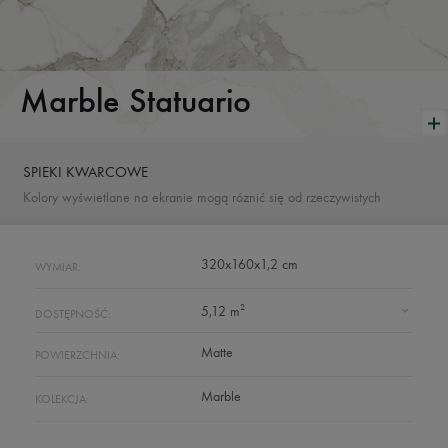
Marble Statuario
SPIEKI KWARCOWE
Kolory wyświetlane na ekranie mogą róznić się od rzeczywistych
320x160x1,2 cm
WYMIAR:
2
5,12 m
DOSTĘPNOŚĆ:
Matte
POWIERZCHNIA:
Marble
KOLEKCJA: