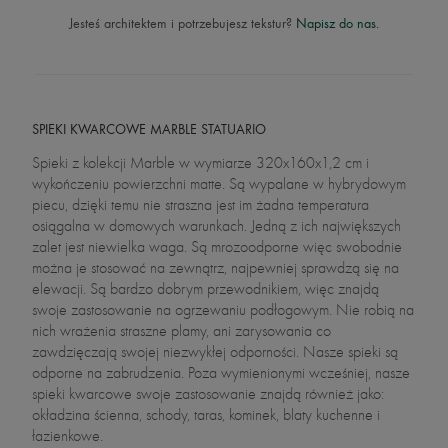
Jesteś architektem i potrzebujesz tekstur?
Napisz do nas.
SPIEKI KWARCOWE MARBLE STATUARIO
Spieki z kolekcji Marble w wymiarze 320x160x1,2 cm i
wykończeniu powierzchni matte. Są wypalane w hybrydowym
piecu, dzięki temu nie straszna jest im żadna temperatura
osiągalna w domowych warunkach. Jedną z ich największych
zalet jest niewielka waga. Są mrozoodporne więc swobodnie
można je stosować na zewnątrz, najpewniej sprawdzą się na
elewacji. Są bardzo dobrym przewodnikiem, więc znajdą
swoje zastosowanie na ogrzewaniu podłogowym. Nie robią na
nich wrażenia straszne plamy, ani zarysowania co
zawdzięczają swojej niezwykłej odporności. Nasze spieki są
odporne na zabrudzenia. Poza wymienionymi wcześniej, nasze
spieki kwarcowe swoje zastosowanie znajdą również jako:
okładzina ścienna, schody, taras, kominek, blaty kuchenne i
łazienkowe.