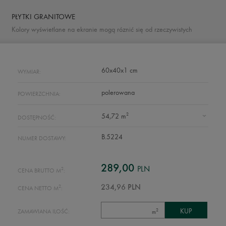
PŁYTKI GRANITOWE
Kolory wyświetlane na ekranie mogą róznić się od rzeczywistych
60x40x1 cm
WYMIAR:
polerowana
POWIERZCHNIA:
2
54,72 m
DOSTĘPNOŚĆ:
B.5224
NUMER DOSTAWY:
289,00
PLN
2
CENA BRUTTO M
:
2
234,96 PLN
CENA NETTO M
:
2
ZAMAWIANA ILOŚĆ:
m