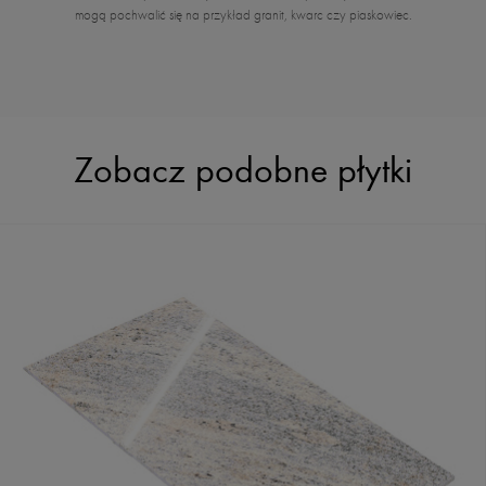
mogą pochwalić się na przykład granit, kwarc czy piaskowiec.
Zobacz podobne płytki