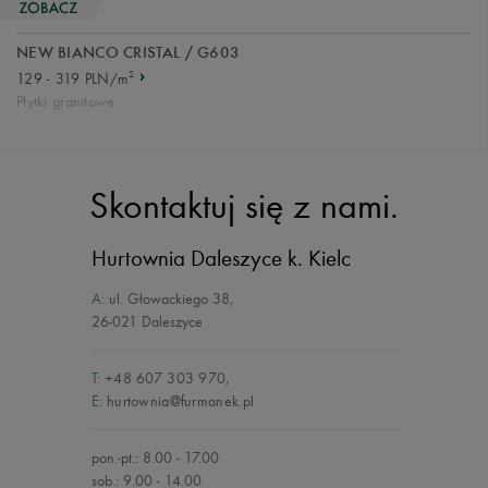
NEW BIANCO CRISTAL / G603
2
129 - 319 PLN/m
Płytki granitowe
Skontaktuj się z nami.
Hurtownia Daleszyce
k. Kielc
A:
ul. Głowackiego 38
,
26-021 Daleszyce
T:
+48 607 303 970
,
E:
hurtownia@furmanek.pl
pon.-pt.: 8.00 - 17.00
sob.: 9.00 - 14.00