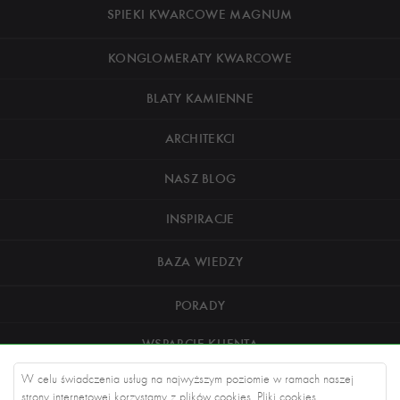
SPIEKI KWARCOWE MAGNUM
KONGLOMERATY KWARCOWE
BLATY KAMIENNE
ARCHITEKCI
NASZ BLOG
INSPIRACJE
BAZA WIEDZY
PORADY
WSPARCIE KLIENTA
W celu świadczenia usług na najwyższym poziomie w ramach naszej
O NAS
strony internetowej korzystamy z plików cookies. Pliki cookies