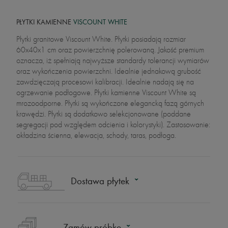
PŁYTKI KAMIENNE
VISCOUNT WHITE
Płytki granitowe Viscount White. Płytki posiadają rozmiar
60x40x1 cm oraz powierzchnię polerowaną. Jakość premium
oznacza, iż spełniają najwyższe standardy tolerancji wymiarów
oraz wykończenia powierzchni. Idealnie jednakową grubość
zawdzięczają procesowi kalibracji. Idealnie nadają się na
ogrzewanie podłogowe. Płytki kamienne Viscount White są
mrozoodporne. Płytki są wykończone elegancką fazą górnych
krawędzi. Płytki są dodatkowo selekcjonowane (poddane
segregacji pod względem odcienia i kolorystyki). Zastosowanie:
okładzina ścienna, elewacja, schody, taras, podłoga.
Dostawa płytek
Zamów próbkę