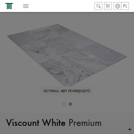
PL
DOTKNIJ, ABY POWIĘKSZYĆ
Premium
Viscount White