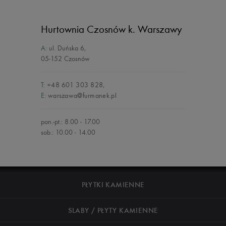
Hurtownia Czosnów
k. Warszawy
A:
ul. Duńska 6
,
05-152 Czosnów
T:
+48 601 303 828
,
E:
warszawa@furmanek.pl
pon.-pt.: 8.00 - 17.00
sob.: 10.00 - 14.00
PŁYTKI KAMIENNE
SLABY / PŁYTY KAMIENNE