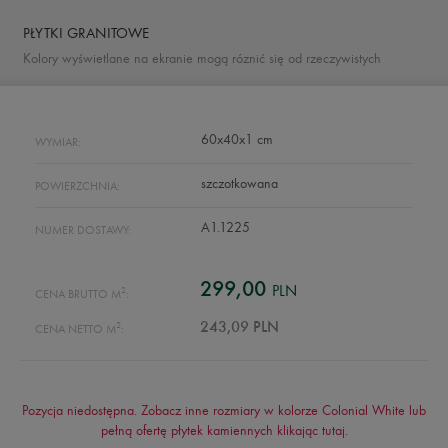
PŁYTKI GRANITOWE
Kolory wyświetlane na ekranie mogą róznić się od rzeczywistych
60x40x1 cm
WYMIAR:
szczotkowana
POWIERZCHNIA:
A1.1225
NUMER DOSTAWY:
299,00
PLN
2
CENA BRUTTO M
:
2
243,09 PLN
CENA NETTO M
:
Pozycja niedostępna. Zobacz inne rozmiary w kolorze Colonial White lub
pełną ofertę płytek kamiennych klikając
tutaj
.