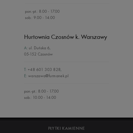
pon.-pt.: 8.00 - 17.00
sob.: 9.00 - 14.00
Hurtownia Czosnów
k. Warszawy
A:
ul. Duńska 6
,
05-152 Czosnów
T:
+48 601 303 828
,
E:
warszawa@furmanek.pl
pon.-pt.: 8.00 - 17.00
sob.: 10.00 - 14.00
PŁYTKI KAMIENNE