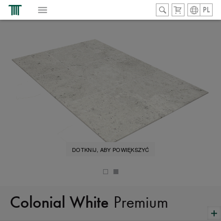
PL
DOTKNIJ, ABY POWIĘKSZYĆ
Premium
Colonial White