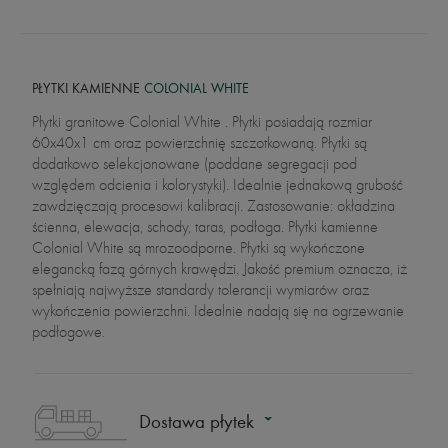
PŁYTKI KAMIENNE
COLONIAL WHITE
Płytki granitowe Colonial White . Płytki posiadają rozmiar
60x40x1 cm oraz powierzchnię szczotkowaną. Płytki są
dodatkowo selekcjonowane (poddane segregacji pod
względem odcienia i kolorystyki). Idealnie jednakową grubość
zawdzięczają procesowi kalibracji. Zastosowanie: okładzina
ścienna, elewacja, schody, taras, podłoga. Płytki kamienne
Colonial White są mrozoodporne. Płytki są wykończone
elegancką fazą górnych krawędzi. Jakość premium oznacza, iż
spełniają najwyższe standardy tolerancji wymiarów oraz
wykończenia powierzchni. Idealnie nadają się na ogrzewanie
podłogowe.
Dostawa płytek