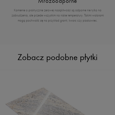
Mrozoodporne
Kamienie o praktycznie zerowej nasiąkliwości są odporne nie tylko na
zabrudzenia, ale przede wszystkim na niskie temperatury. Takimi walorami
mogą pochwalić się na przykład granit, kwarc czy piaskowiec.
Zobacz podobne płytki