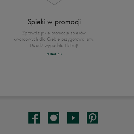
Spieki w promocji
Zprawdź jakie promocje spieków
kwarcowych dla Ciebie przygotowaliśmy.
Usiadź wygodnie i klikaj!
ZOBACZ