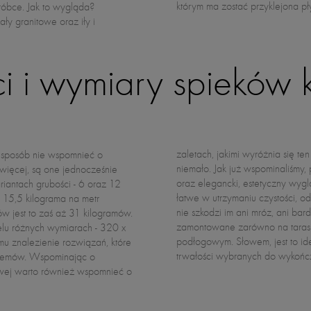
którym ma zostać przyklejona p
róbce. Jak to wygląda?
ły granitowe oraz iły i
i i wymiary spieków
 sposób nie wspomnieć o
akimi wyróżnia się ten materiał budowlany. Jest ich bowiem naprawdę
 więcej, są one jednocześnie
wiście lekkość, wytrzymałość
riantach grubości - 6 oraz 12
tko. Płyty spiekane są bardzo
e 15,5 kilograma na metr
z zarysowania. Co więcej,
w jest to zaś aż 31 kilogramów.
atury. Dzięki temu mogą zostać
elu różnych wymiarach - 320 x
eszczeniach z ogrzewaniem
u znalezienie rozwiązań, które
 dla osób, którym zależy na
trwałości wybranych do wykończ
oblemów. Wspominając o
owej warto również wspomnieć o