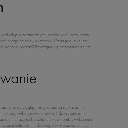
h
owanie
ponadczasowy wygląd, który spodoba się każdemu.
 możemy wykorzystywać również do wykończenia
ę bowiem znacznie bardziej efektownie niż zwykle małe
ch czasach nie ma nic dziwnego w wykorzystaniu tych