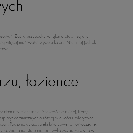
wych
rcowe.
rzu, łazience
 dom czy mieszkanie. Szczególnie dzisiaj, kiedy
 płyt ceramicznych o różnej wielkości i kolorystyce