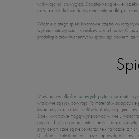
wpływają na ich wygląd. Dodatkowo są lekkie, dzięki c
rozwiązanie służące do wykańczania podłóg, ale równ
Właśnie dlatego spieki kwarcowe często wykorzystywa
wnętrza. Nie dziwi więc fakt, że obecnie istnieją mieszka
wykończeniowy ścian, kominków czy schodów. Często w
kwarcowe możemy znaleźć w każdym pomieszczeniu - 
produkcji blatów kuchennych - sprawiają bowiem, że 
Spi
wielkoformatowych płytach ceramiczny
Mówiąc o
właściwie są i jak powstają. To materiał składający si
sposób płytę kwarcową spieka się w piecu hybryd
kwarcowych, ale również iłów łupkowych, pigmentów c
wysokiej temperaturze, która sięgać może nawet pon
Spieki kwarcowe mogą występować w wielu wariantach 
sposób płytę docina się na pożądane wymiary. Nastę
poprzez beż, aż po odcienie szarości i brązu. Co wi
różne sposoby. Dzięki temu możemy wybierać sp
płyty ceramiczne są niepowtarzalne - na każdej z nich
matowych, błyszczących, a nawet posiadających właściw
Dzięki temu spieki prezentują się naprawdę efektownie
daje klientom możliwość zakupu płyt dopasowanych 