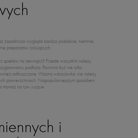
wych
nie preparatów izolujących.
ż spieków na zewnątrz? Przede wszystkim należy
zygotowaniu podłoża. Powinno być nie tylko
również odtłuszczone. Ważna wskazówka: nie należy
ch powierzchniach. Najpopularniejszym sposobem
st montaż na tzw. ruszcie.
miennych i