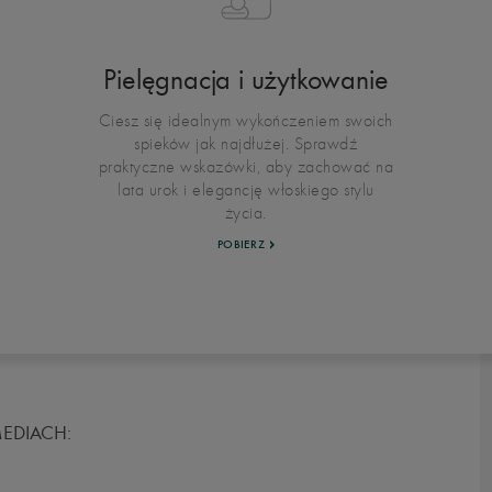
Pielęgnacja i użytkowanie
Ciesz się idealnym wykończeniem swoich
spieków jak najdłużej. Sprawdź
praktyczne wskazówki, aby zachować na
lata urok i elegancję włoskiego stylu
życia.
POBIERZ
EDIACH: