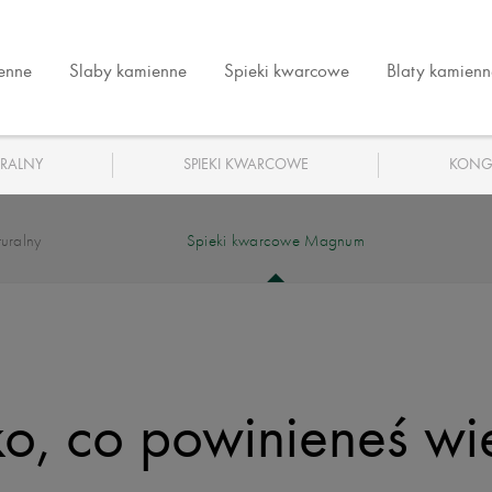
ienne
Slaby kamienne
Spieki kwarcowe
Blaty kamienn
RALNY
SPIEKI KWARCOWE
KONG
uralny
Spieki kwarcowe Magnum
o, co powinieneś wi