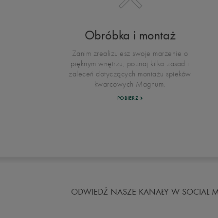
Obróbka i montaż
Zanim zrealizujesz swoje marzenie o
pięknym wnętrzu, poznaj kilka zasad i
zaleceń dotyczących montażu spieków
kwarcowych Magnum.
POBIERZ
ODWIEDŹ NASZE KANAŁY W SOCIAL M