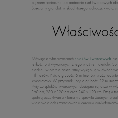
pięknem konieczne jest poddanie skał kwarcowych ob
Specjalny granulat, w skład którego wchodzi: kwarc, ska
Właściwośc
spieków kwarcowych
Mówiąc o właściwościach
nie
zaletach, j
lekkości płyt wykonanych z tego właśnie materiału. Co
niemało. Jak już wspominaliśmy, podstawowymi jest oczy
cienkie - w ofercie naszej firmy występują w dwóch wa
oraz elegancki, estetyczny wygląd. To jednak nie wszys
milimetrów. Płyta o grubości 6 milimetrów waży jedyni
łatwe w utrzymaniu czystości, odporne na zabrudzenia ora
kwadratowy. W przypadku płyt o grubości 12 milimetró
nie szkodzi im ani mróz, ani bardzo wysokie temper
Płyty ze spieków kwarcowych dostępne są także w wi
zamontowane zarówno na tarasie, jak i w pomi
160 cm, 280 x 120 cm oraz 240 x 120 cm. Dzięki tem
podłogowym. Słowem, jest to idealne rozwiązanie
spełnią oczekiwania klienta nie sprawia żadnych pr
właściwościach i zastosowaniu ceramiki wielkoformat