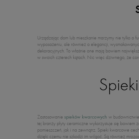
Urządzając dom lub mieszkanie marzymy nie tylko o fu
wykorzystywanie szlachetnych i trwałych płyt ceramiczn
wyposażeniu, ale również o elegancji, wysmakowanyc
dostępnych na rynku warto zwrócić uwagę na spiek kwarc
dekoracyjnych. To właśnie one mają bowiem największ
jego zastosowanie oraz dlaczego warto je wybrać? P
w swoich czterech kątach. Nic więc dziwnego, że cor
Spiek
spieków kwarcowych
Zastosowanie
w budownictwie 
tej branży płyty ceramiczne wykorzystuje się bowiem
pomieszczeń, jak i na zewnątrz. Spieki kwarcowe cechu
dzięki czemu nie szkodzi im wilgoć. Są również mrozo