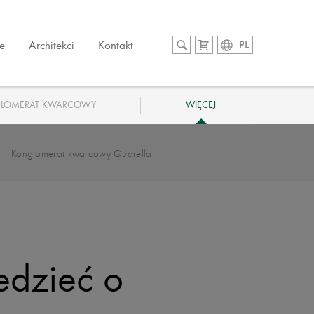
e
Architekci
Kontakt
PL
LOMERAT KWARCOWY
WIĘCEJ
Konglomerat kwarcowy Quarella
edzieć o