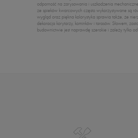
odporność na zarysowania i uszkodzenia mechaniczne
swoim domu, jak i na zewnątrz. Co więcej, spieki kwar
ze spieków kwarcowych często wykorzystywane są rów
czy parapet to wybór, dzięki któremu twoje miesz
wygląd oraz piękna kolorystyka sprawia także, że nierz
doskonale przez długi czas. Są to bowiem pł
dekoracja korytarzy, kominków i tarasów. Słowem, zas
budownictwie jest naprawdę szerokie i zależy tylko od