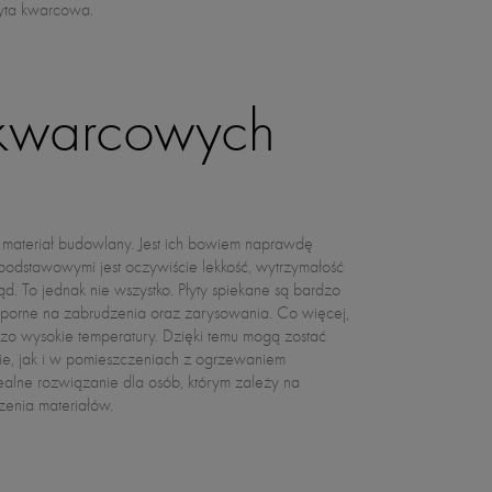
łyta kwarcowa.
 kwarcowych
enia materiałów.