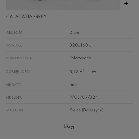
CALACATTA GREY
2 cm
GRUBOŚĆ:
320x160 cm
WYMIARY:
Polerowana
POWIERZCHNIA:
2
5,12 m
- 1 szt.
DOSTĘPNOŚĆ:
Brak
NR PACZKI:
P/GS/09/324
NR BLOKU:
Kielce (Daleszyce)
MAGAZYN:
Ukryj