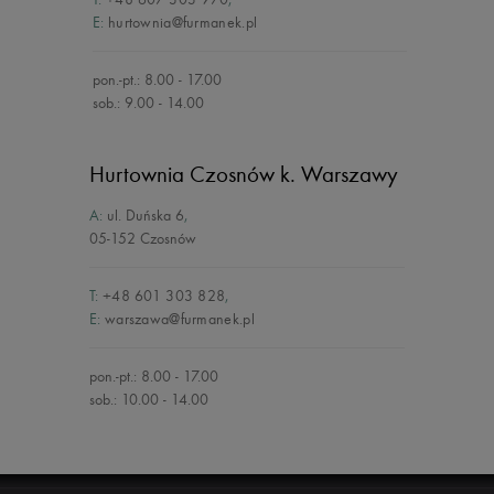
E:
hurtownia@furmanek.pl
pon.-pt.: 8.00 - 17.00
sob.: 9.00 - 14.00
Hurtownia Czosnów
k. Warszawy
A:
ul. Duńska 6
,
05-152 Czosnów
T:
+48 601 303 828
,
E:
warszawa@furmanek.pl
pon.-pt.: 8.00 - 17.00
sob.: 10.00 - 14.00