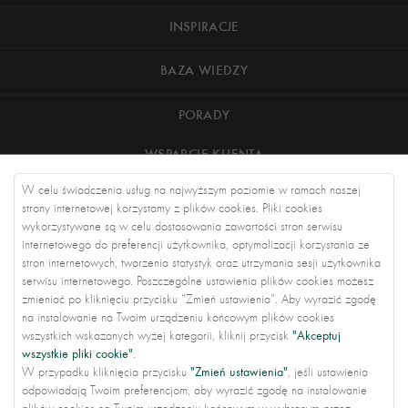
INSPIRACJE
BAZA WIEDZY
PORADY
WSPARCIE KLIENTA
W celu świadczenia usług na najwyższym poziomie w ramach naszej
O NAS
strony internetowej korzystamy z plików cookies. Pliki cookies
wykorzystywane są w celu dostosowania zawartości stron serwisu
DOTACJE
internetowego do preferencji użytkownika, optymalizacji korzystania ze
stron internetowych, tworzenia statystyk oraz utrzymania sesji użytkownika
KONTAKT
serwisu internetowego. Poszczególne ustawienia plików cookies możesz
zmieniać po kliknięciu przycisku "Zmień ustawienia". Aby wyrazić zgodę
na instalowanie na Twoim urządzeniu końcowym plików cookies
KAMIENIARSTWO DROGOWE
"Akceptuj
wszystkich wskazanych wyżej kategorii, kliknij przycisk
wszystkie pliki cookie"
.
USTAWIENIA PRYWATNOŚCI
"Zmień ustawienia"
W przypadku kliknięcia przycisku
, jeśli ustawienia
odpowiadają Twoim preferencjom, aby wyrazić zgodę na instalowanie
2022
Furmanek Trading sp. z o.o. (dawniej: Furmanek Trading sp. j.)
All