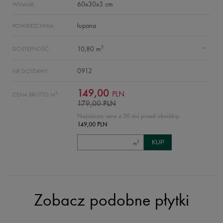
60x30x3 cm
WYMIAR:
łupana
POWIERZCHNIA:
2
10,80 m
DOSTĘPNOŚĆ:
0912
NR DOSTAWY:
149,00
PLN
2
CENA BRUTTO M
:
179,00 PLN
Najniższa cena z 30 dni przed obniżką:
149,00 PLN
2
m
Zobacz podobne płytki