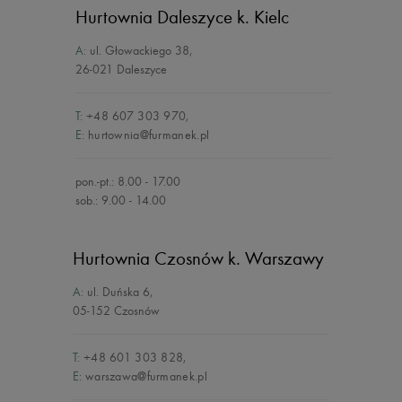
Hurtownia Daleszyce
k. Kielc
A:
ul. Głowackiego 38
,
26-021 Daleszyce
T:
+48 607 303 970
,
E:
hurtownia@furmanek.pl
pon.-pt.: 8.00 - 17.00
sob.: 9.00 - 14.00
Hurtownia Czosnów
k. Warszawy
A:
ul. Duńska 6
,
05-152 Czosnów
T:
+48 601 303 828
,
E:
warszawa@furmanek.pl