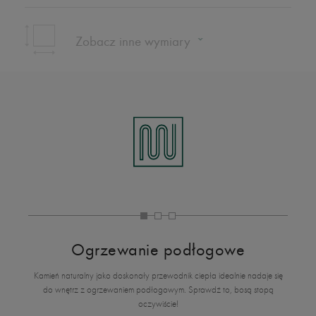
Zobacz inne wymiary
Ogrzewanie podłogowe
Kamień naturalny jako doskonały przewodnik ciepła idealnie nadaje się
do wnętrz z ogrzewaniem podłogowym. Sprawdź to, bosą stopą
oczywiście!