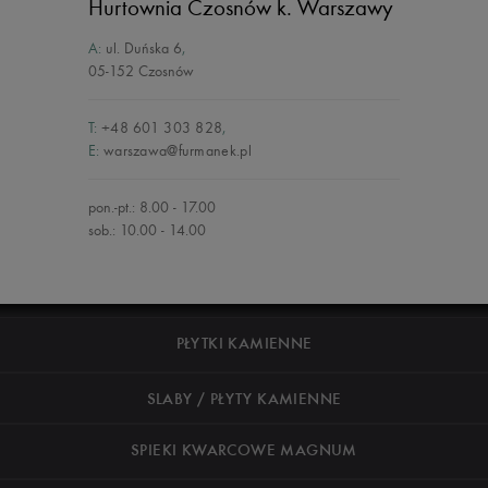
Hurtownia Czosnów
k. Warszawy
A:
ul. Duńska 6
,
05-152 Czosnów
T:
+48 601 303 828
,
E:
warszawa@furmanek.pl
pon.-pt.: 8.00 - 17.00
sob.: 10.00 - 14.00
PŁYTKI KAMIENNE
SLABY / PŁYTY KAMIENNE
SPIEKI KWARCOWE MAGNUM