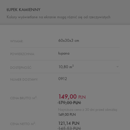
ŁUPEK KAMIENNY
Kolory wyświetlane na ekranie mogą róznić się od rzeczywistych
60x30x3 cm
WYMIAR:
łupana
POWIERZCHNIA:
2
10,80 m
DOSTĘPNOŚĆ:
0912
NUMER DOSTAWY:
149,00
PLN
2
CENA BRUTTO M
:
179,00 PLN
Najniższa cena z 30 dni przed obniżką:
149,00 PLN
2
121,14 PLN
CENA NETTO M
:
145,53 PLN