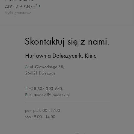
2
229 - 319 PLN/m
Płytki granitowe
Skontaktuj się z nami.
Hurtownia Daleszyce
k. Kielc
A:
ul. Głowackiego 38
,
26-021 Daleszyce
T:
+48 607 303 970
,
E:
hurtownia@furmanek.pl
pon.-pt.: 8.00 - 17.00
sob.: 9.00 - 14.00