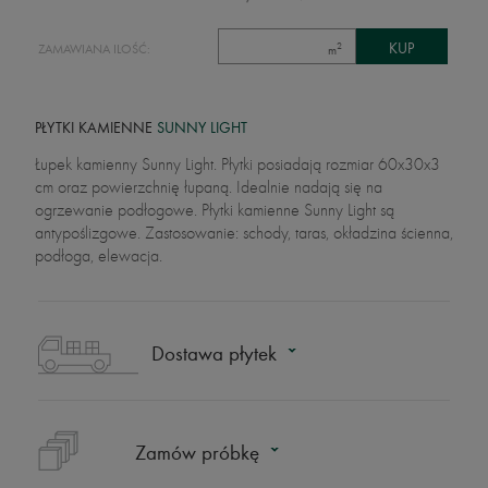
2
ZAMAWIANA ILOŚĆ:
m
PŁYTKI KAMIENNE
SUNNY LIGHT
Łupek kamienny Sunny Light. Płytki posiadają rozmiar 60x30x3
cm oraz powierzchnię łupaną. Idealnie nadają się na
ogrzewanie podłogowe. Płytki kamienne Sunny Light są
antypoślizgowe. Zastosowanie: schody, taras, okładzina ścienna,
podłoga, elewacja.
Dostawa płytek
Zamów próbkę