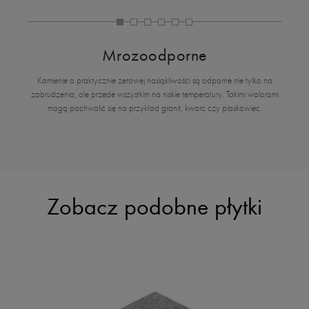
Mrozoodporne
Kamienie o praktycznie zerowej nasiąkliwości są odporne nie tylko na
zabrudzenia, ale przede wszystkim na niskie temperatury. Takimi walorami
mogą pochwalić się na przykład granit, kwarc czy piaskowiec.
Zobacz podobne płytki