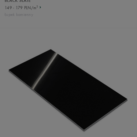
BLACK SLATE
2
149 - 179 PLN/m
Łupek kamienny