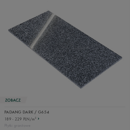
PADANG DARK / G654
2
189 - 229 PLN/m
Płytki granitowe