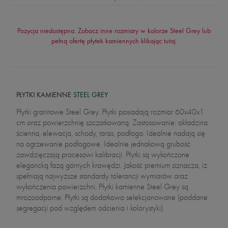
Pozycja niedostępna. Zobacz inne rozmiary w kolorze Steel Grey lub
pełną ofertę płytek kamiennych klikając
tutaj
.
PŁYTKI KAMIENNE
STEEL GREY
Płytki granitowe Steel Grey. Płytki posiadają rozmiar 60x40x1
cm oraz powierzchnię szczotkowaną. Zastosowanie: okładzina
ścienna, elewacja, schody, taras, podłoga. Idealnie nadają się
na ogrzewanie podłogowe. Idealnie jednakową grubość
zawdzięczają procesowi kalibracji. Płytki są wykończone
elegancką fazą górnych krawędzi. Jakość premium oznacza, iż
spełniają najwyższe standardy tolerancji wymiarów oraz
wykończenia powierzchni. Płytki kamienne Steel Grey są
mrozoodporne. Płytki są dodatkowo selekcjonowane (poddane
segregacji pod względem odcienia i kolorystyki).