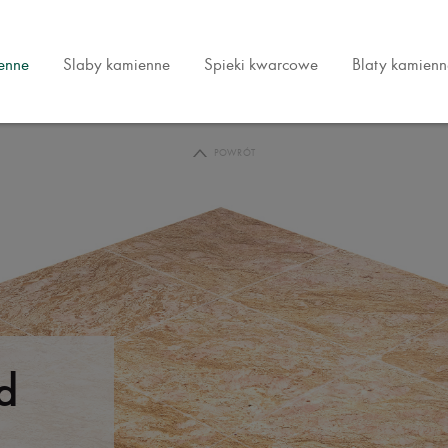
ienne
Slaby kamienne
Spieki kwarcowe
Blaty kamienn
POWRÓT
d