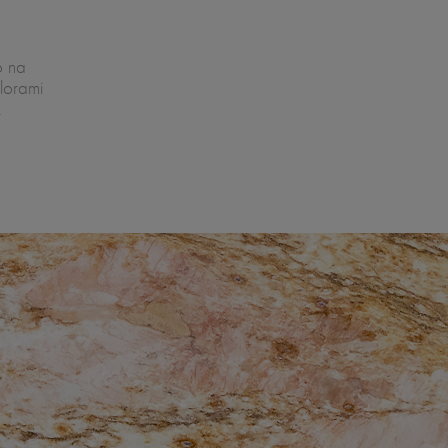
o na
lorami
.