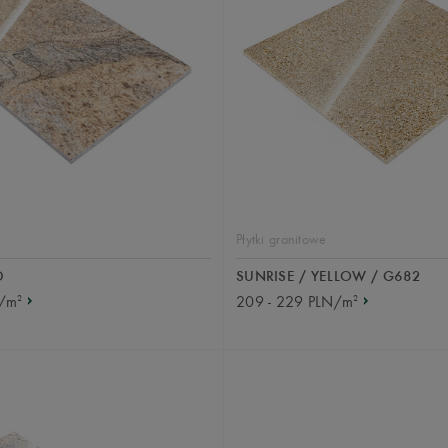
Płytki granitowe
D
SUNRISE / YELLOW / G682
2
2
N/m
209 - 229 PLN/m