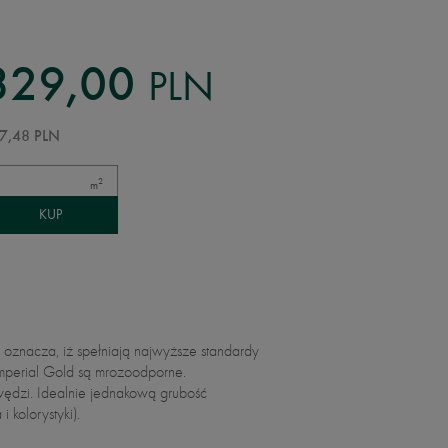
PLN
329,00
7,48 PLN
2
m
 oznacza, iż spełniają najwyższe standardy
Imperial Gold są mrozoodporne.
awędzi. Idealnie jednakową grubość
kolorystyki).