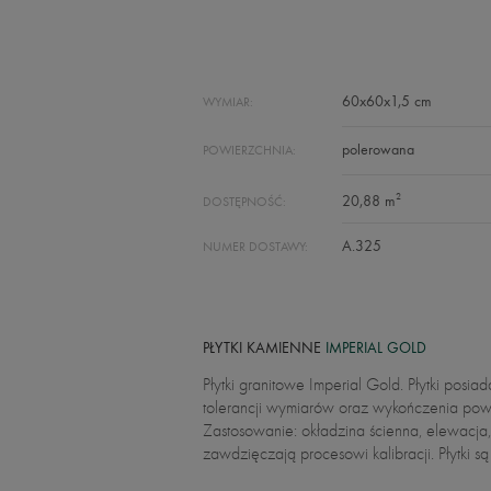
60x60x1,5 cm
WYMIAR:
polerowana
POWIERZCHNIA:
2
20,88 m
DOSTĘPNOŚĆ:
A.325
NUMER DOSTAWY:
PŁYTKI KAMIENNE
IMPERIAL GOLD
Płytki granitowe Imperial Gold. Płytki pos
tolerancji wymiarów oraz wykończenia powi
Zastosowanie: okładzina ścienna, elewacja,
zawdzięczają procesowi kalibracji. Płytki 