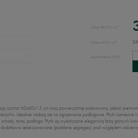
2
CENA BRUTTO M
:
2
26
CENA NETTO M
:
ZAMAWIANA ILOŚĆ:
iadają rozmiar 60x60x1,5 cm oraz powierzchnię polerowaną. Jakość premium
erzchni. Idealnie nadają się na ogrzewanie podłogowe. Płytki kamienne 
 schody, taras, podłoga. Płytki są wykończone elegancką fazą górnych kr
są dodatkowo selekcjonowane (poddane segregacji pod względem odcienia i 