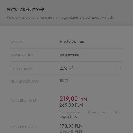
PŁYTKI GRANITOWE
Kolory wyświetlane na ekranie mogą róznić się od rzeczywistych
61x30,5x1 cm
WYMIAR:
polerowana
POWIERZCHNIA:
2
2,76 m
DOSTĘPNOŚĆ:
8821
NUMER DOSTAWY:
219,00
PLN
2
CENA BRUTTO M
:
269,00 PLN
Najniższa cena z 30 dni przed obniżką:
269,00 PLN
2
178,05 PLN
CENA NETTO M
:
218,70 PLN