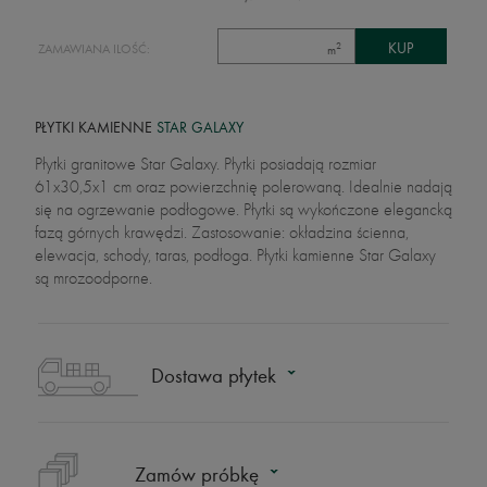
2
ZAMAWIANA ILOŚĆ:
m
PŁYTKI KAMIENNE
STAR GALAXY
Płytki granitowe Star Galaxy. Płytki posiadają rozmiar
61x30,5x1 cm oraz powierzchnię polerowaną. Idealnie nadają
się na ogrzewanie podłogowe. Płytki są wykończone elegancką
fazą górnych krawędzi. Zastosowanie: okładzina ścienna,
elewacja, schody, taras, podłoga. Płytki kamienne Star Galaxy
są mrozoodporne.
Dostawa płytek
Zamów próbkę