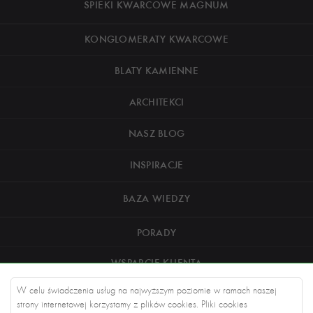
SPIEKI KWARCOWE MAGNUM
KONGLOMERATY KWARCOWE
BLATY KAMIENNE
ARCHITEKCI
NASZ BLOG
INSPIRACJE
BAZA WIEDZY
PORADY
WSPARCIE KLIENTA
W celu świadczenia usług na najwyższym poziomie w ramach naszej
O NAS
strony internetowej korzystamy z plików cookies. Pliki cookies