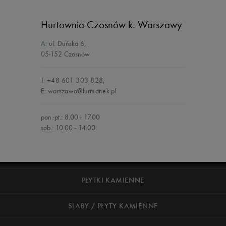
Hurtownia Czosnów
k. Warszawy
A:
ul. Duńska 6
,
05-152 Czosnów
T:
+48 601 303 828
,
E:
warszawa@furmanek.pl
pon.-pt.: 8.00 - 17.00
sob.: 10.00 - 14.00
PŁYTKI KAMIENNE
SLABY / PŁYTY KAMIENNE