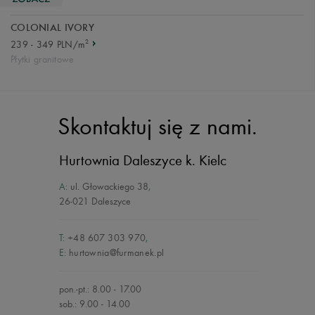
COLONIAL IVORY
2
239 - 349 PLN/m
Płytki granitowe
Skontaktuj się z nami.
Hurtownia Daleszyce
k. Kielc
A:
ul. Głowackiego 38
,
26-021 Daleszyce
T:
+48 607 303 970
,
E:
hurtownia@furmanek.pl
pon.-pt.: 8.00 - 17.00
sob.: 9.00 - 14.00