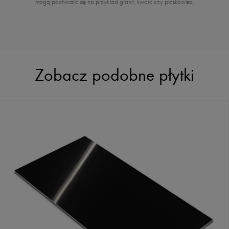
mogą pochwalić się na przykład granit, kwarc czy piaskowiec.
Zobacz podobne płytki