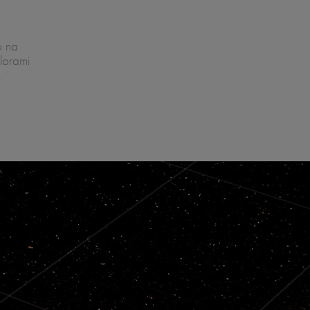
o na
lorami
.