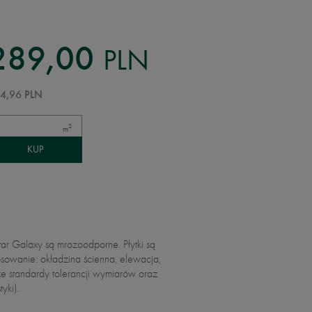
PLN
289,00
4,96 PLN
2
m
tar Galaxy są mrozoodporne. Płytki są
sowanie: okładzina ścienna, elewacja,
ze standardy tolerancji wymiarów oraz
yki).