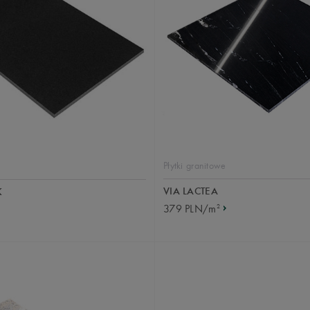
Płytki granitowe
VIA LACTEA
K
2
379 PLN/m