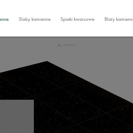
ienne
Slaby kamienne
Spieki kwarcowe
Blaty kamienn
POWRÓT