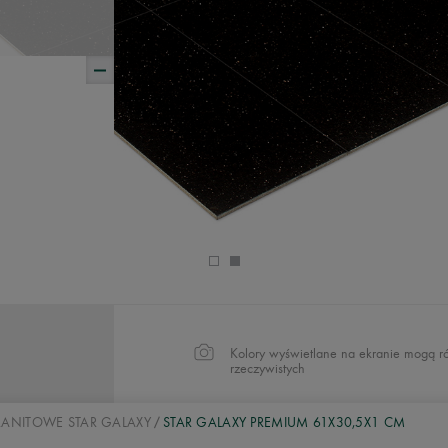
Kolory wyświetlane na ekranie mogą ró
rzeczywistych
GRANITOWE STAR GALAXY
STAR GALAXY PREMIUM 61X30,5X1 CM