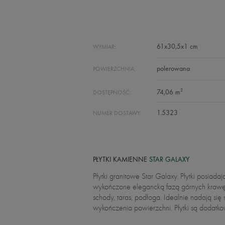
61x30,5x1 cm
WYMIAR:
polerowana
POWIERZCHNIA:
2
74,06 m
DOSTĘPNOŚĆ:
1.5323
NUMER DOSTAWY:
PŁYTKI KAMIENNE
STAR GALAXY
Płytki granitowe Star Galaxy. Płytki posia
wykończone elegancką fazą górnych krawędz
schody, taras, podłoga. Idealnie nadają si
wykończenia powierzchni. Płytki są dodatk