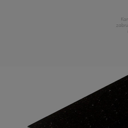
Kam
zabru