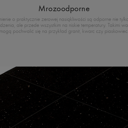
Mrozoodporne
ienie o praktycznie zerowej nasiąkliwości są odporne nie tylk
dzenia, ale przede wszystkim na niskie temperatury. Takimi wa
mogą pochwalić się na przykład granit, kwarc czy piaskowiec