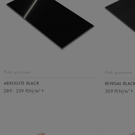
Płytki granitowe
Płytki granitowe
ABSOLUTE BLACK
BENGAL BLAC
2
289 - 339 PLN/m
2
309 PLN/m