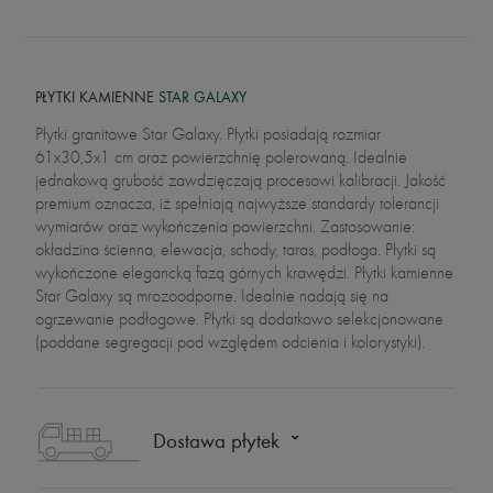
PŁYTKI KAMIENNE
STAR GALAXY
Płytki granitowe Star Galaxy. Płytki posiadają rozmiar
61x30,5x1 cm oraz powierzchnię polerowaną. Idealnie
jednakową grubość zawdzięczają procesowi kalibracji. Jakość
premium oznacza, iż spełniają najwyższe standardy tolerancji
wymiarów oraz wykończenia powierzchni. Zastosowanie:
okładzina ścienna, elewacja, schody, taras, podłoga. Płytki są
wykończone elegancką fazą górnych krawędzi. Płytki kamienne
Star Galaxy są mrozoodporne. Idealnie nadają się na
ogrzewanie podłogowe. Płytki są dodatkowo selekcjonowane
(poddane segregacji pod względem odcienia i kolorystyki).
Dostawa płytek