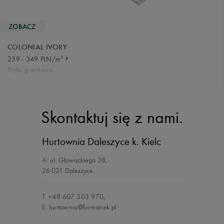
COLONIAL IVORY
2
239 - 349 PLN/m
Płytki granitowe
Skontaktuj się z nami.
Hurtownia Daleszyce
k. Kielc
A:
ul. Głowackiego 38
,
26-021 Daleszyce
T:
+48 607 303 970
,
E:
hurtownia@furmanek.pl