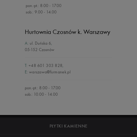
pon.-pt.: 8.00 - 17.00
sob.: 9.00 - 14.00
Hurtownia Czosnów
k. Warszawy
A:
ul. Duńska 6
,
05-152 Czosnów
T:
+48 601 303 828
,
E:
warszawa@furmanek.pl
pon.-pt.: 8.00 - 17.00
sob.: 10.00 - 14.00
PŁYTKI KAMIENNE