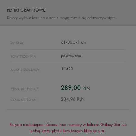
PŁYTKI GRANITOWE
Kolory wyświetlane na ekranie mogą róznić się od rzeczywistych
61x30,5x1 cm
WYMIAR:
polerowana
POWIERZCHNIA:
1.1422
NUMER DOSTAWY:
289,00
PLN
2
CENA BRUTTO M
:
2
234,96 PLN
CENA NETTO M
:
Pozycja niedostępna. Zobacz inne rozmiary w kolorze Galaxy Star lub
pełną ofertę płytek kamiennych klikając
tutaj
.