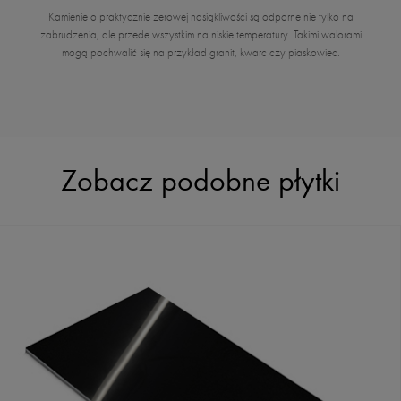
Kamienie o praktycznie zerowej nasiąkliwości są odporne nie tylko na
zabrudzenia, ale przede wszystkim na niskie temperatury. Takimi walorami
mogą pochwalić się na przykład granit, kwarc czy piaskowiec.
Zobacz podobne płytki