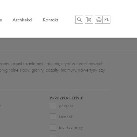
e
Architekci
Kontakt
PL
mponującymi rozmiarami i przepięknymi wzorami naszych
ginalne słaby: granity, bazalty, marmury, trawertyny czy
PRZEZNACZENIE
z
parapet
kominek
blat kuchenny