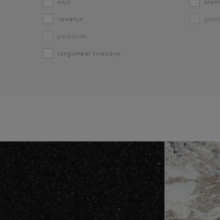
onyx
płom
trawertyn
gros
piaskowiec
konglomerat kwarcowy