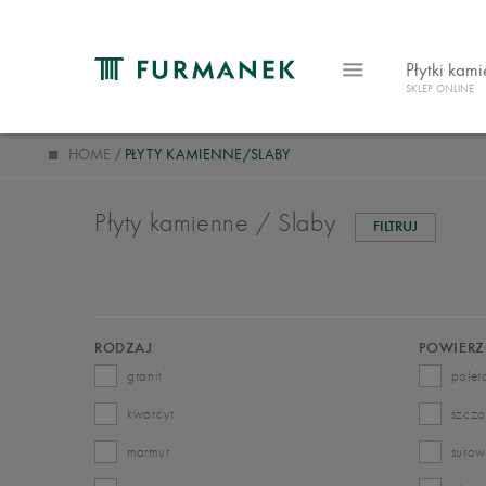
Płytki kam
SKLEP ONLINE
HOME
PŁYTY KAMIENNE/SLABY
Płyty kamienne / Slaby
FILTRUJ
RODZAJ
POWIERZ
granit
pole
kwarcyt
szcz
marmur
suro