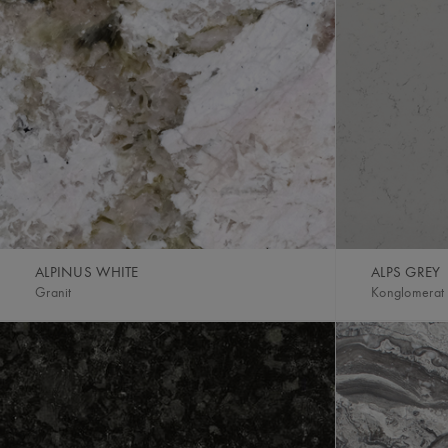
ALPINUS WHITE
ALPS GREY
Granit
Konglomerat