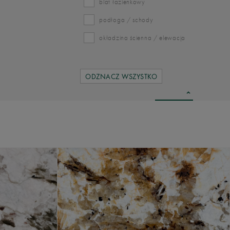
blat łazienkowy
podłoga / schody
okładzina ścienna / elewacja
ODZNACZ WSZYSTKO