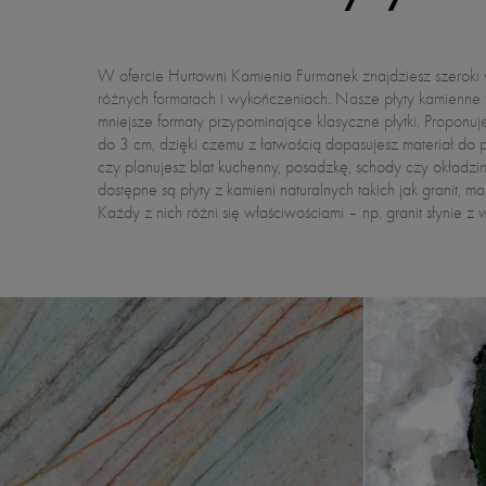
W ofercie Hurtowni Kamienia Furmanek znajdziesz szeroki
odporności na ścieranie, marmur zachwyca elegancją, 
różnych formatach i wykończeniach. Nasze płyty kamienne t
naturalne piękno z niespotykaną wytrzymałością i odpornością
mniejsze formaty przypominające klasyczne płytki. Proponuj
zainteresowanych głębszą wiedzą o tych materiałach pr
do 3 cm, dzięki czemu z łatwością dopasujesz materiał do p
czy planujesz blat kuchenny, posadzkę, schody czy okładzi
dostępne są płyty z kamieni naturalnych takich jak granit, ma
Każdy z nich różni się właściwościami – np. granit słynie z 