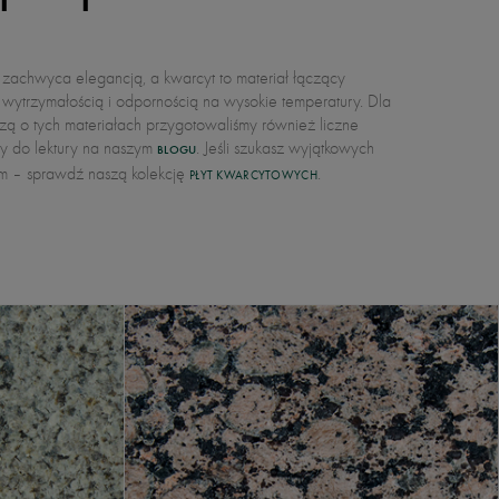
my do lektury na naszym
. Jeśli szukasz wyjątkowych
BLOGU
em – sprawdź naszą kolekcję
.
PŁYT KWARCYTOWYCH