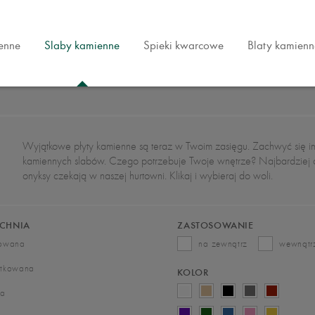
ienne
Slaby kamienne
Spieki kwarcowe
Blaty kamienn
Wyjątkowe płyty kamienne są teraz w Twoim zasięgu. Zachwyć się i
kamiennych slabów. Czego potrzebuje Twoje wnętrze? Najbardziej ory
onyksy czekają w naszej hurtowni. Klikaj i wybieraj do woli.
CHNIA
ZASTOSOWANIE
rowana
na zewnątrz
wewnątr
otkowana
KOLOR
wa