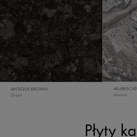
ARABESCA
ANTIQUE BROWN
Marmur
Granit
Płyty k