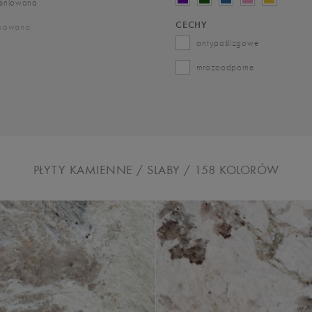
ieniowana
CECHY
zkowana
antypoślizgowe
mrozoodporne
PŁYTY KAMIENNE / SLABY
/ 158
KOLORÓW