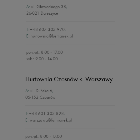
A:
ul. Głowackiego 38
,
26-021 Daleszyce
T:
+48 607 303 970
,
E:
hurtownia@furmanek.pl
pon.-pt.: 8.00 - 17.00
sob.: 9.00 - 14.00
Hurtownia Czosnów
k. Warszawy
A:
ul. Duńska 6
,
05-152 Czosnów
T:
+48 601 303 828
,
E:
warszawa@furmanek.pl
pon.-pt.: 8.00 - 17.00