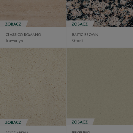
CLASSICO ROMANO
BALTIC BROWN
Trawertyn
Granit
BEIGE EVO
BEIGE ARENA