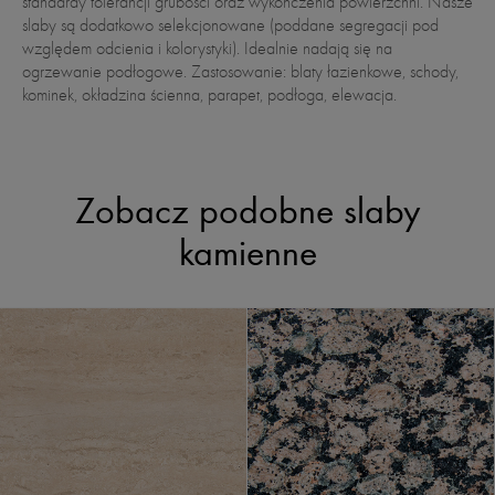
standardy tolerancji grubości oraz wykończenia powierzchni. Nasze
slaby są dodatkowo selekcjonowane (poddane segregacji pod
względem odcienia i kolorystyki). Idealnie nadają się na
ogrzewanie podłogowe. Zastosowanie: blaty łazienkowe, schody,
kominek, okładzina ścienna, parapet, podłoga, elewacja.
Zobacz podobne slaby
kamienne